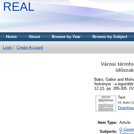
REAL
Home
About
Browse by Year
Browse by Subject
Login
Create Account
Városi térinf
időszak
Bakó, Gábor
and
Molná
fedvényei - a legutóbb
12 (2). pp. 285-305. 
Text
03_Bako (1
Downloa
Item Type:
Article
G Geogra
Subjects:
Anthropo