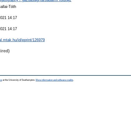
allai-Tóth
2021 14:17
2021 14:17
eal.mtak.hu/id/eprint/126979
ired)
ce
at the University of Southampton.
More information and software credits
.