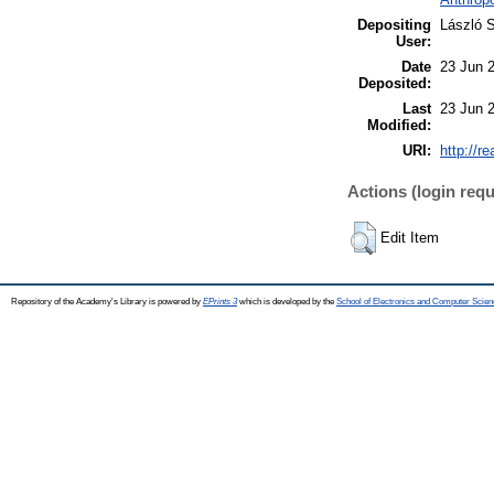
Depositing
László S
User:
Date
23 Jun 
Deposited:
Last
23 Jun 
Modified:
URI:
http://r
Actions (login requ
Edit Item
Repository of the Academy's Library is powered by
EPrints 3
which is developed by the
School of Electronics and Computer Scien