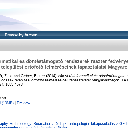
Browse by Author
ormatikai és döntéstámogató rendszerek raszter fedvényei
 települési ortofotó felméréseinek tapasztalatai Magyar
r, Zsolt
and
Gróber, Eszter
(2014)
Városi térinformatikai és döntéstámogató 
i időszak települési ortofotó felméréseinek tapasztalatai Magyarországon.
TÁJ
ISSN 1589-4673
).pdf
d (10MB)
|
Preview
phy. Anthropology. Recreation / földrajz, antropológia, kikapcsolódás > GF
geography / gazdasági-társadalmi földrajz