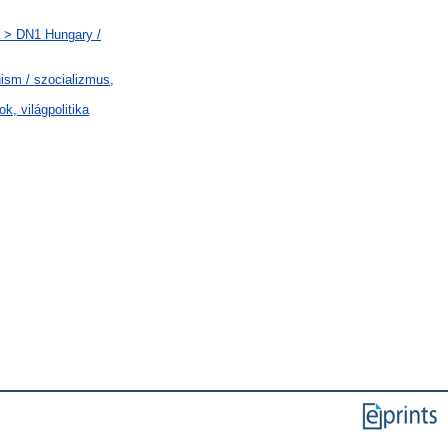
a > DN1 Hungary /
sm / szocializmus,
ok, világpolitika