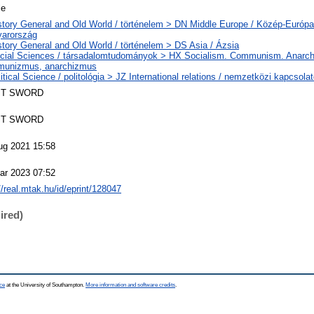
le
story General and Old World / történelem > DN Middle Europe / Közép-Európ
arország
story General and Old World / történelem > DS Asia / Ázsia
cial Sciences / társadalomtudományok > HX Socialism. Communism. Anarchi
unizmus, anarchizmus
itical Science / politológia > JZ International relations / nemzetközi kapcsolat
T SWORD
T SWORD
ug 2021 15:58
ar 2023 07:52
//real.mtak.hu/id/eprint/128047
ired)
ce
at the University of Southampton.
More information and software credits
.