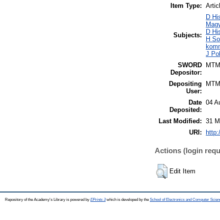
Item Type:
Artic
D Hi
Magy
D Hi
Subjects:
H So
komm
J Pol
SWORD
MTM
Depositor:
Depositing
MTM
User:
Date
04 A
Deposited:
Last Modified:
31 M
URI:
http:
Actions (login requ
Edit Item
Repository of the Academy's Library is powered by
EPrints 3
which is developed by the
School of Electronics and Computer Scien