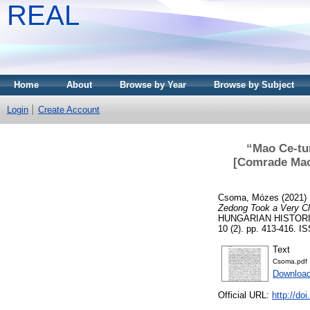
REAL
Home
About
Browse by Year
Browse by Subject
Login
Create Account
“Mao Ce-tun
[Comrade Mao 
Csoma, Mózes
(2021)
Zedong Took a Very Clo
HUNGARIAN HISTORI
10 (2). pp. 413-416. 
Text
Csoma.pdf
Download
Official URL:
http://do