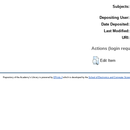
Subjects:
Depositing User:
Date Deposited:
Last Modified:
URI:
Actions (login requ
Edit Item
Repository of the Academy's Library is powered by
EPrints 3
which is developed by the
School of Electronics and Computer Scien