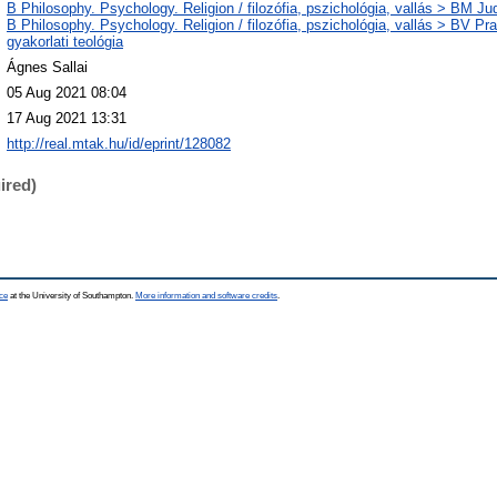
B Philosophy. Psychology. Religion / filozófia, pszichológia, vallás > BM J
B Philosophy. Psychology. Religion / filozófia, pszichológia, vallás > BV Pra
gyakorlati teológia
Ágnes Sallai
05 Aug 2021 08:04
17 Aug 2021 13:31
http://real.mtak.hu/id/eprint/128082
ired)
ce
at the University of Southampton.
More information and software credits
.