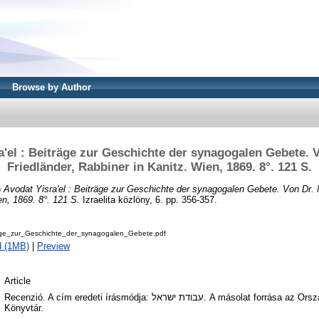
Browse by Author
a'el : Beiträge zur Geschichte der synagogalen Gebete. V
Friedländer, Rabbiner in Kanitz. Wien, 1869. 8°. 121 S.
)
Avodat Yisra'el : Beiträge zur Geschichte der synagogalen Gebete. Von Dr. M
en, 1869. 8°. 121 S.
Izraelita közlöny, 6. pp. 356-357.
ge_zur_Geschichte_der_synagogalen_Gebete.pdf
d (1MB)
|
Preview
Article
Recenzió. A cím eredeti írásmódja: עבודת ישראל. A másolat forrása az Országos Széchényi
Könyvtár.