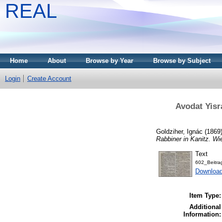
REAL
Home
About
Browse by Year
Browse by Subject
Login
Create Account
Avodat Yisr
Goldziher, Ignác
(1869
Rabbiner in Kanitz. Wi
Text
602_Beitra
Downloa
Item Type:
Additional
Information: