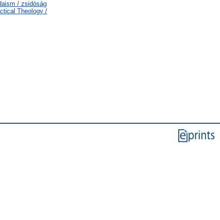
udaism / zsidóság
ctical Theology /