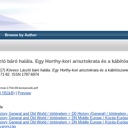
Browse by Author
ló báró halála. Egy Horthy-kori arisztokrata és a kábítós
17)
Kövess László báró halála. Egy Horthy-kori arisztokrata és a kábítószere
71-92. ISSN 1787-6974
tar-1704-09-kerepeszki.pdf
 (351kB)
|
Preview
le
story General and Old World / történelem > D0 History (General) / történelem 
story General and Old World / történelem > DN Middle Europe / Közép-Európ
story General and Old World / történelem > DN Middle Europe / Közép-Európ
yarország