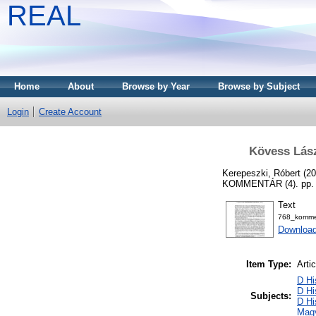
REAL
Home
About
Browse by Year
Browse by Subject
Login
Create Account
Kövess Lász
Kerepeszki, Róbert
(20
KOMMENTÁR (4). pp. 
Text
768_kommen
Download
Item Type:
Artic
D Hi
D Hi
Subjects:
D Hi
Mag