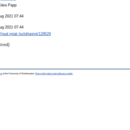
Klára Papp
ug 2021 07:44
ug 2021 07:44
://real.mtak.hu/id/eprint/128529
ired)
ce
at the University of Southampton.
More information and software credits
.