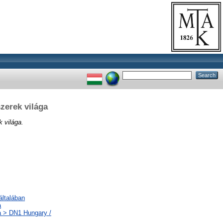
zerek világa
k világa.
általában
a
a > DN1 Hungary /