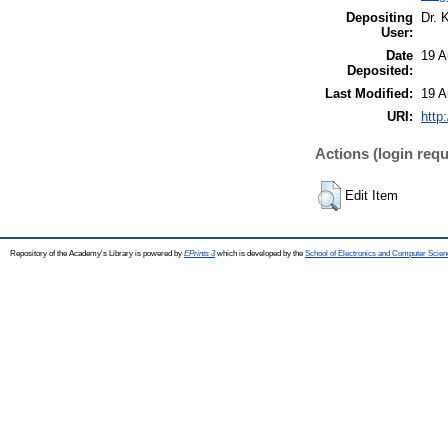
Depositing
Dr. 
User:
Date
19 A
Deposited:
Last Modified:
19 A
URI:
http
Actions (login requ
Edit Item
Repository of the Academy's Library is powered by
EPrints 3
which is developed by the
School of Electronics and Computer Scien