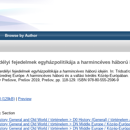
Browse by Author
délyi fejedelmek egyházpolitikája a harmincéves háború 
erdélyi fejedelmek egyházpolitikája a harmincéves háború idején.
In: Tridsaťr
rednej Európe. A harmincéves háború és a vallási kérdés Közép-Európában.
 v Prešove, Prešov 2019, Prešov, pp. 118-129. ISBN 978-80-555-2596-9
 (129kB)
|
Preview
 Section
story General and Old World / történelem > D0 History (General) / történelem 
story General and Old World / történelem > DN Middle Europe / Közép-Európ
story General and Old World / történelem > DN Middle Europe / Közép-Európ