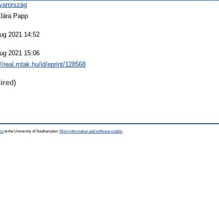
yarország
Klára Papp
ug 2021 14:52
ug 2021 15:06
://real.mtak.hu/id/eprint/128568
ired)
ce
at the University of Southampton.
More information and software credits
.