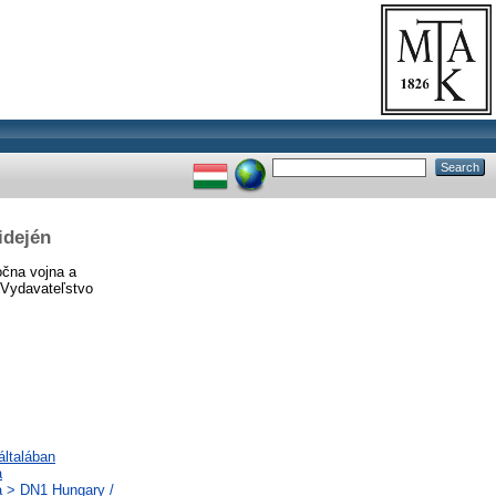
idején
očna vojna a
 Vydavateľstvo
általában
a
a > DN1 Hungary /