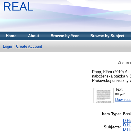
REAL
Home
About
Browse by Year
Browse by Subject
Login
Create Account
Az er
Papp, Klára
(2019)
Az 
naboženská otázka v S
Prešovskej univerzity
Text
PK.pdf
Download
Item Type:
Book
D Hi
D Hi
Subjects:
D Hi