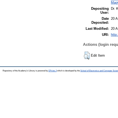
Mag
Depositing
Dr. 
User:
Date
20 A
Deposited:
Last Modified:
20 A
URI:
http
Actions (login requ
Edit Item
Repository of the Academy's Library is powered by
EPrints 3
which is developed by the
School of Electronics and Computer Scien