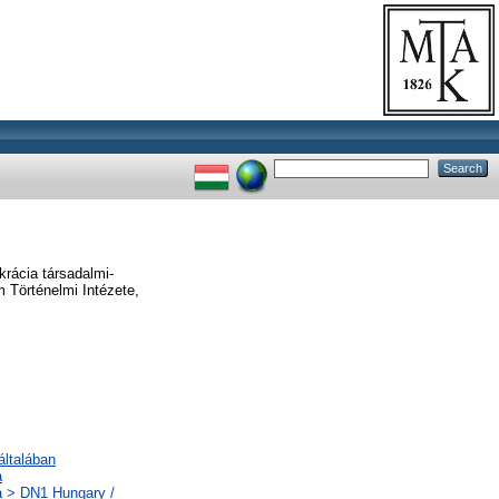
i
krácia társadalmi-
 Történelmi Intézete,
általában
a
a > DN1 Hungary /