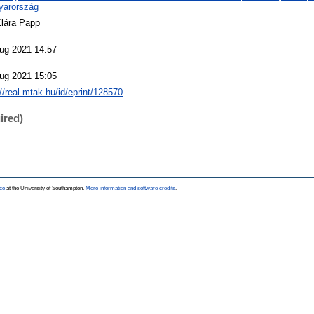
yarország
Klára Papp
ug 2021 14:57
ug 2021 15:05
://real.mtak.hu/id/eprint/128570
ired)
ce
at the University of Southampton.
More information and software credits
.