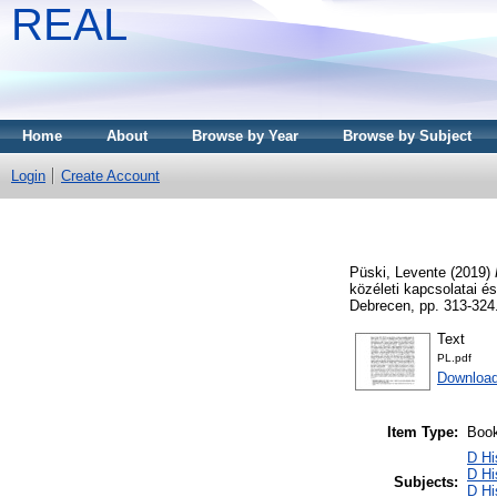
REAL
Home
About
Browse by Year
Browse by Subject
Login
Create Account
Püski, Levente
(2019)
közéleti kapcsolatai é
Debrecen, pp. 313-324
Text
PL.pdf
Download
Item Type:
Book
D Hi
D Hi
Subjects:
D Hi