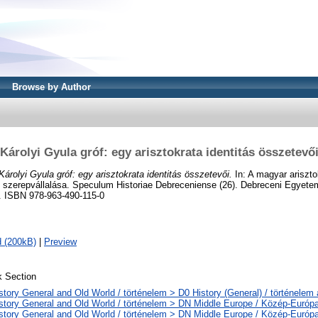
Browse by Author
Károlyi Gyula gróf: egy arisztokrata identitás összetevő
Károlyi Gyula gróf: egy arisztokrata identitás összetevői.
In: A magyar ariszto
s szerepvállalása. Speculum Historiae Debreceniense (26). Debreceni Egyetem
. ISBN 978-963-490-115-0
 (200kB)
|
Preview
 Section
story General and Old World / történelem > D0 History (General) / történelem 
story General and Old World / történelem > DN Middle Europe / Közép-Európ
story General and Old World / történelem > DN Middle Europe / Közép-Európ