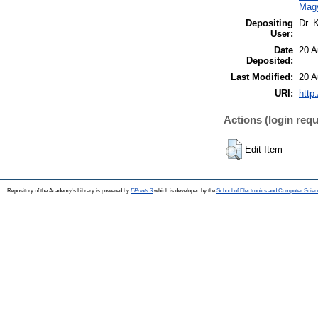
Mag
Depositing
Dr. 
User:
Date
20 A
Deposited:
Last Modified:
20 A
URI:
http
Actions (login requ
Edit Item
Repository of the Academy's Library is powered by
EPrints 3
which is developed by the
School of Electronics and Computer Scien