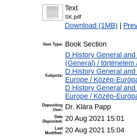
Text
SK.pdf
Download (1MB)
|
Pre
Book Section
Item Type:
D History General and 
(General) / történelem 
D History General and
Subjects:
Europe / Közép-Európ
D History General and
Europe / Közép-Európ
Depositing
Dr. Klára Papp
User:
Date
20 Aug 2021 15:01
Deposited:
Last
20 Aug 2021 15:04
Modified: