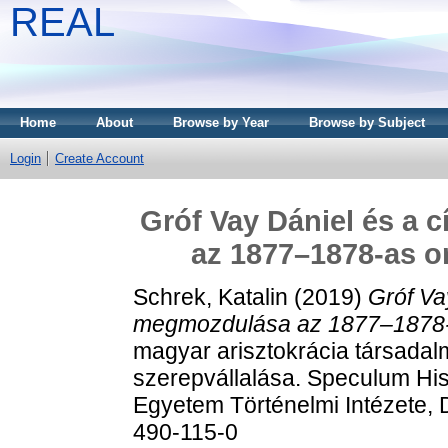
REAL
Home
About
Browse by Year
Browse by Subject
Login
Create Account
Gróf Vay Dániel és a 
az 1877–1878-as o
Schrek, Katalin
(2019)
Gróf Va
megmozdulása az 1877–1878-a
magyar arisztokrácia társadalm
szerepvállalása. Speculum His
Egyetem Történelmi Intézete,
490-115-0