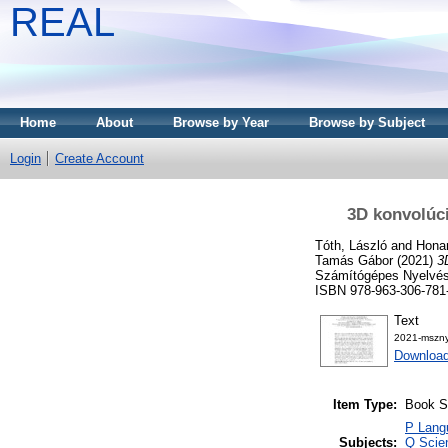
REAL
Home
About
Browse by Year
Browse by Subject
Login
Create Account
3D konvolúc
Tóth, László
and
Hona
Tamás Gábor
(2021)
3
Számítógépes Nyelvész
ISBN 978-963-306-781
Text
2021-mszny
Download
Item Type:
Book S
P Langu
Subjects:
Q Scie