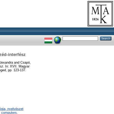
éd-interfész
Alexandra
and
Csapó,
sz.
In: XVII. Magyar
ged, pp. 123-137.
lógia, nyelvészet
 computers.