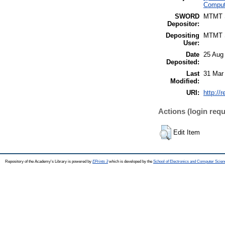
Comput
SWORD
MTMT
Depositor:
Depositing
MTMT
User:
Date
25 Aug
Deposited:
Last
31 Mar
Modified:
URI:
http://
Actions (login requ
Edit Item
Repository of the Academy's Library is powered by
EPrints 3
which is developed by the
School of Electronics and Computer Scien