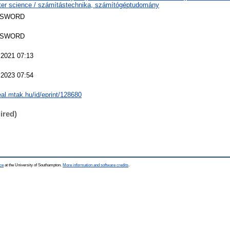
er science / számítástechnika, számítógéptudomány
 SWORD
 SWORD
 2021 07:13
 2023 07:54
real.mtak.hu/id/eprint/128680
ired)
ce
at the University of Southampton.
More information and software credits
.