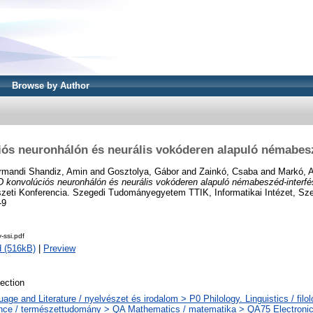
Browse by Author
iós neuronhálón és neurális vokóderen alapuló némabesz
rmandi Shandiz, Amin
and
Gosztolya, Gábor
and
Zainkó, Csaba
and
Markó, 
D konvolúciós neuronhálón és neurális vokóderen alapuló némabeszéd-interfé
eti Konferencia. Szegedi Tudományegyetem TTIK, Informatikai Intézet, Sze
-9
-ssi.pdf
 (516kB)
|
Preview
ection
age and Literature / nyelvészet és irodalom > P0 Philology. Linguistics / filo
nce / természettudomány > QA Mathematics / matematika > QA75 Electronic