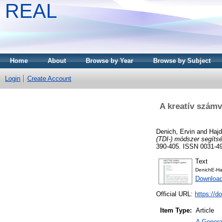
REAL
Home
About
Browse by Year
Browse by Subject
Login
Create Account
A kreatív számv
Denich, Ervin
and
Hajd
(TDI-) módszer segítsé
390-405. ISSN 0031-49
Text
DenichE-H
Download
Official URL:
https://
Item Type:
Article
A Genera