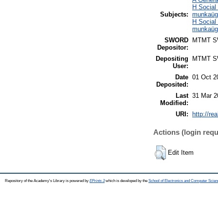
H Social
Subjects:
munkaügy
H Social
munkaügy
SWORD
MTMT 
Depositor:
Depositing
MTMT 
User:
Date
01 Oct 2
Deposited:
Last
31 Mar 2
Modified:
URI:
http://re
Actions (login requ
Edit Item
Repository of the Academy's Library is powered by
EPrints 3
which is developed by the
School of Electronics and Computer Scien