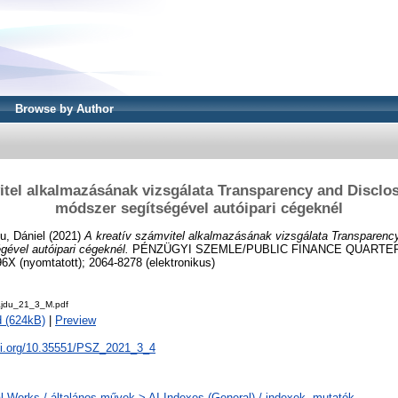
Browse by Author
itel alkalmazásának vizsgálata Transparency and Disclos
módszer segítségével autóipari cégeknél
u, Dániel
(2021)
A kreatív számvitel alkalmazásának vizsgálata Transparenc
gével autóipari cégeknél.
PÉNZÜGYI SZEMLE/PUBLIC FINANCE QUARTERLY (
6X (nyomtatott); 2064-8278 (elektronikus)
ajdu_21_3_M.pdf
 (624kB)
|
Preview
doi.org/10.35551/PSZ_2021_3_4
l Works / általános művek > AI Indexes (General) / indexek, mutatók