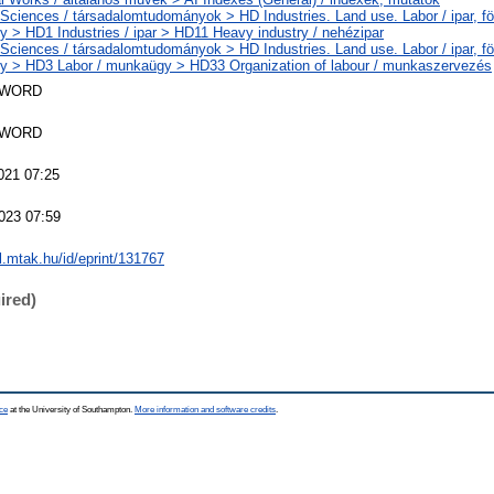
 Sciences / társadalomtudományok > HD Industries. Land use. Labor / ipar, fö
 > HD1 Industries / ipar > HD11 Heavy industry / nehézipar
 Sciences / társadalomtudományok > HD Industries. Land use. Labor / ipar, fö
 > HD3 Labor / munkaügy > HD33 Organization of labour / munkaszervezés
SWORD
SWORD
021 07:25
023 07:59
al.mtak.hu/id/eprint/131767
ired)
ce
at the University of Southampton.
More information and software credits
.