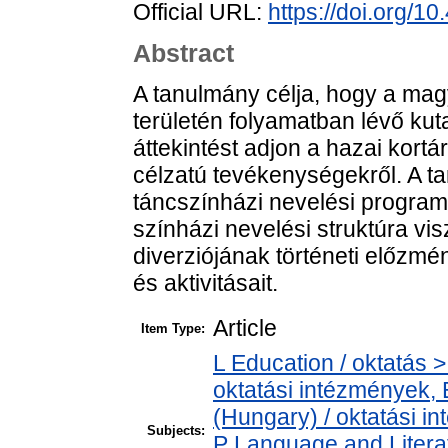
Official URL:
https://doi.org/1
Abstract
A tanulmány célja, hogy a mag
területén folyamatban lévő ku
áttekintést adjon a hazai kort
célzatú tevékenységekről. A t
táncszínházi nevelési program
színházi nevelési struktúra vi
diverziójának történeti előzmén
és aktivitásait.
Article
Item Type:
L Education / oktatás > 
oktatási intézmények, E
(Hungary) / oktatási 
Subjects:
P Language and Literat