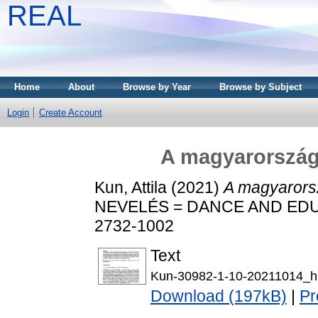
REAL
Home
About
Browse by Year
Browse by Subject
Login
Create Account
A magyarországi
Kun, Attila
(2021)
A magyarorsz
NEVELÉS = DANCE AND EDUCAT
2732-1002
Text
Kun-30982-1-10-20211014_h
Download (197kB)
|
Pr