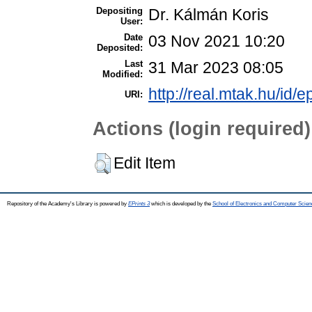
Depositing
Dr. Kálmán Koris
User:
Date
03 Nov 2021 10:20
Deposited:
Last
31 Mar 2023 08:05
Modified:
http://real.mtak.hu/id/
URI:
Actions (login required)
Edit Item
Repository of the Academy's Library is powered by
EPrints 3
which is developed by the
School of Electronics and Computer Scien