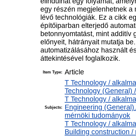
elindulhat egy folyamat, ame
egy részén megjelenhetnek a m
lévő technológiák. Ez a cikk e
építőiparban elterjedő automat
betonnyomtatást, mint additív g
előnyeit, hátrányait mutatja be
automatizálásához használt és
áttekintésével foglalkozik.
Article
Item Type:
T Technology / alkalm
Technology (General) 
T Technology / alkalm
Engineering (General). 
Subjects:
mérnöki tudományok
T Technology / alkalm
Building construction 