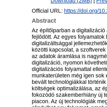
Download (2MB)
|
Pre
Official URL:
https://doi.org/1
Abstract
Az építőiparban a digitalizác
fejlődött. Az egyes folyamatok
digitalizáltsággal jellemezhet
közötti kapcsolat, a szoftvere
az adatok áramlása is nagymér
digitalizáció, nyomon követhet
digitalizációs folyamattal ellen
munkaterületen még igen sok
bevált technológiákkal történik
költségek optimalizálása, az é
fokozódó szakemberhiány új t
piacon. Az új technológiák meg