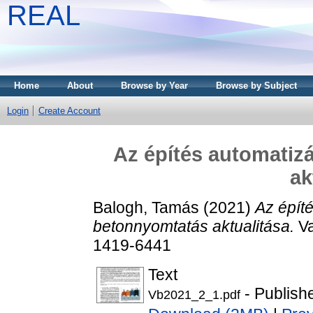
REAL
Home
About
Browse by Year
Browse by Subject
Login
Create Account
Az építés automatiz
ak
Balogh, Tamás
(2021)
Az épít
betonnyomtatás aktualitása.
Va
1419-6441
Text
- Publish
Vb2021_2_1.pdf