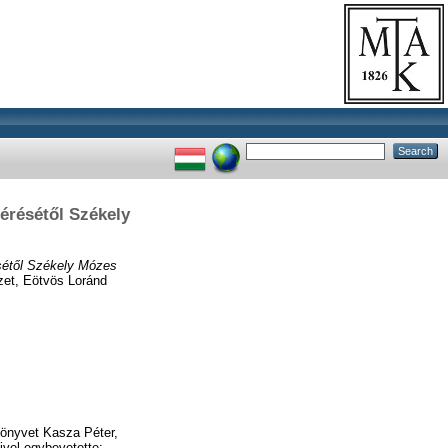
térésétől Székely
ésétől Székely Mózes
zet, Eötvös Loránd
könyvet Kasza Péter,
ivel egybevetette: