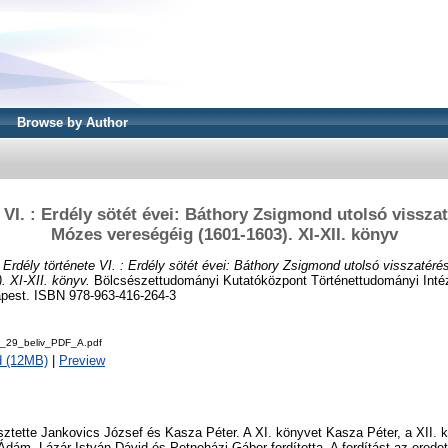
Browse by Author
 VI. : Erdély sötét évei: Báthory Zsigmond utolsó vissza
Mózes vereségéig (1601-1603). XI-XII. könyv
)
Erdély története VI. : Erdély sötét évei: Báthory Zsigmond utolsó visszatér
. XI-XII. könyv.
Bölcsészettudományi Kutatóközpont Történettudományi Inté
apest. ISBN 978-963-416-264-3
_29_beliv_PDF_A.pdf
d (12MB)
|
Preview
ztette Jankovics József és Kasza Péter. A XI. könyvet Kasza Péter, a XII. 
dám, Lázár István Dávid és Petneházi Gábor fordította. A fordítást az eredet