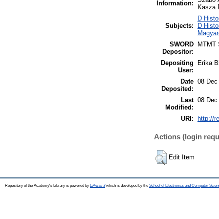
Information:
Kasza P
D Histo
Subjects:
D Histo
Magyar
SWORD
MTMT
Depositor:
Depositing
Erika Bi
User:
Date
08 Dec
Deposited:
Last
08 Dec
Modified:
URI:
http://
Actions (login requ
Edit Item
Repository of the Academy's Library is powered by
EPrints 3
which is developed by the
School of Electronics and Computer Scien