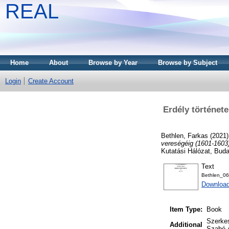
REAL
Home
About
Browse by Year
Browse by Subject
Login
Create Account
Erdély története
Bethlen, Farkas
(2021
vereségéig (1601-1603)
Kutatási Hálózat, Bud
Text
Bethlen_06
Downloa
Item Type:
Book
Szerkes
Additional
Szabó Á