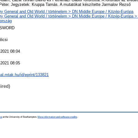
éter. Jegyzetek: Kruppa Tamás. A mutatókat készítette Jarmalov Rezső
ry General and Old World / történelem > DN Middle Europe / Közép-Európa
ry General and Old World / történelem > DN Middle Europe / Közép-Európa >
ország
 SWORD
licsi
 2021 08:04
 2021 08:05
real.mtak.hu/id/eprint/133821
ired)
ce
at the University of Southampton.
More information and software credits
.