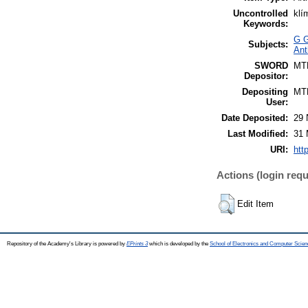
Uncontrolled
klí
Keywords:
G G
Subjects:
Ant
SWORD
MT
Depositor:
Depositing
MT
User:
Date Deposited:
29 
Last Modified:
31 
URI:
htt
Actions (login requ
Edit Item
Repository of the Academy's Library is powered by
EPrints 3
which is developed by the
School of Electronics and Computer Scien