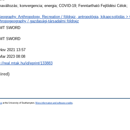
maváltozás; konvergencia; energia; COVID-19; Fenntartható Fejlődési Célok;
eography. Anthropology. Recreation / földrajz, antropológia, kikapcsolódás 
hropogeography / gazdasági-társadalmi földrajz
MT SWORD
MT SWORD
Nov 2021 13:57
Mar 2023 08:08
p://real.mtak.hu/id/eprint/133883
ired)
ce
at the University of Southampton.
More information and software credits
.