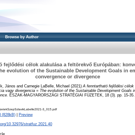
Browse by Author
ó fejlődési célok alakulása a feltörekvő Európában: kon
he evolution of the Sustainable Development Goals in 
convergence or divergence
ik, János
and
Carnegie LaBelle, Michael
(2021)
A fenntartható fejlődési célok
ia vagy divergencia = The evolution of the Sustainable Development Goals i
ence.
ÉSZAK-MAGYARORSZÁGI STRATÉGIAI FÜZETEK, 18 (3). pp. 15-35. 
fuzetekSzepSzlavikLabelle2021-3_015.pdf
 (828kB)
|
Preview
i.org/10.32976/stratfuz.2021.40
icle