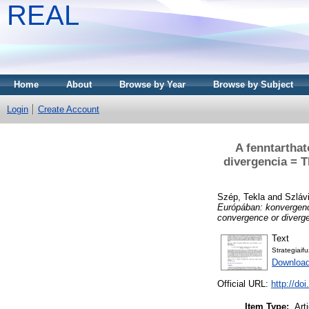
REAL
Home
About
Browse by Year
Browse by Subject
Login
Create Account
A fenntarthat
divergencia = T
Szép, Tekla
and
Szláv
Európában: konvergenc
convergence or diverg
Text
Strategiai
Download
Official URL:
http://do
Item Type:
Art