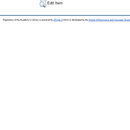
Edit Item
Repository of the Academy's Library is powered by
EPrints 3
which is developed by the
School of Electronics and Computer Scien