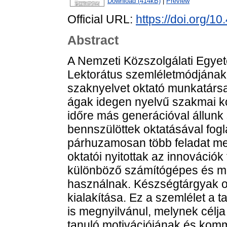
Download (414kB)
|
Preview
Official URL:
https://doi.org/1
Abstract
A Nemzeti Közszolgálati Egye
Lektorátus szemléletmódjának 
szaknyelvet oktató munkatárs
ágak idegen nyelvű szakmai ko
időre más generációval állunk 
bennszülöttek oktatásával fog
párhuzamosan több feladat me
oktatói nyitottak az innovációk
különböző számítógépes és mob
használnak. Készségtárgyak ok
kialakítása. Ez a szemlélet a 
is megnyilvánul, melynek célj
tanuló motivációjának és kom