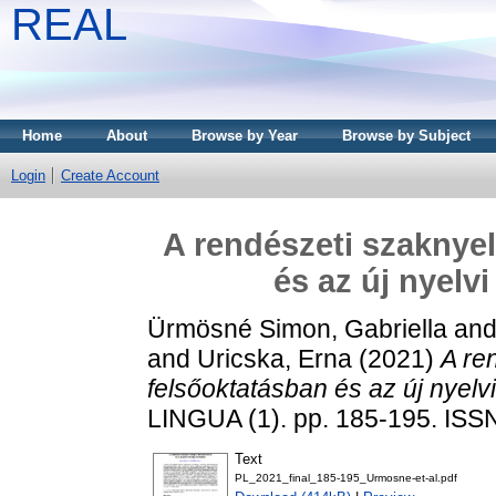
REAL
Home
About
Browse by Year
Browse by Subject
Login
Create Account
A rendészeti szaknyel
és az új nyelv
Ürmösné Simon, Gabriella
an
and
Uricska, Erna
(2021)
A re
felsőoktatásban és az új nyelv
LINGUA (1). pp. 185-195. IS
Text
PL_2021_final_185-195_Urmosne-et-al.pdf