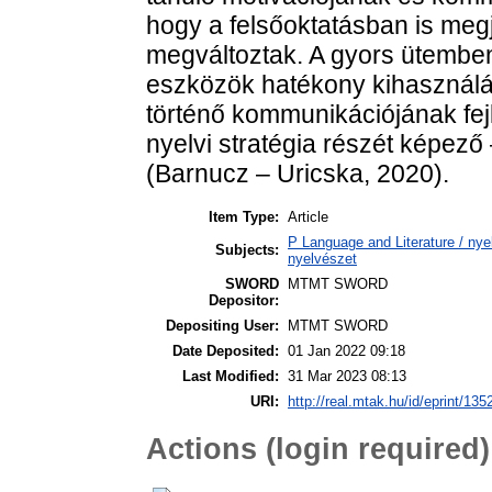
hogy a felsőoktatásban is meg
megváltoztak. A gyors ütemben 
eszközök hatékony kihasználás
történő kommunikációjának fejl
nyelvi stratégia részét képező 
(Barnucz – Uricska, 2020).
Item Type:
Article
P Language and Literature / nyel
Subjects:
nyelvészet
SWORD
MTMT SWORD
Depositor:
Depositing User:
MTMT SWORD
Date Deposited:
01 Jan 2022 09:18
Last Modified:
31 Mar 2023 08:13
URI:
http://real.mtak.hu/id/eprint/135
Actions (login required)