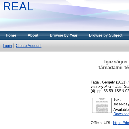
REAL
Home
About
Browse by Year
Browse by Subject
Login
Create Account
Igazságos 
társadalmi-t
Tagai, Gergely
(2021)
viszonyokra = Just Se
(4). pp. 33-59. ISSN 0
Text
20210403.
Availabl
Download
Official URL:
https://d