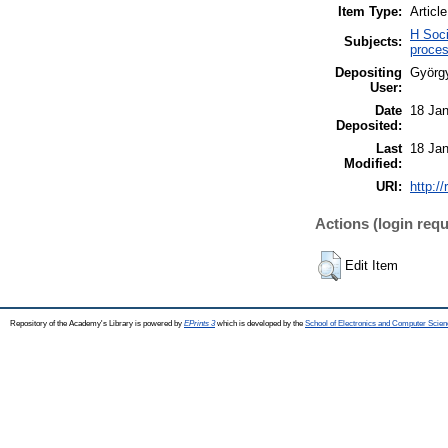
Item Type:
Article
H Soci
Subjects:
proces
Depositing
Györg
User:
Date
18 Jan
Deposited:
Last
18 Jan
Modified:
URI:
http:/
Actions (login requ
Edit Item
Repository of the Academy's Library is powered by
EPrints 3
which is developed by the
School of Electronics and Computer Scien