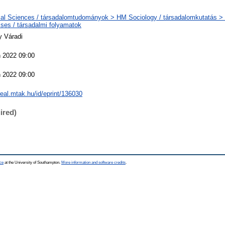
al Sciences / társadalomtudományok > HM Sociology / társadalomkutatás >
ses / társadalmi folyamatok
y Váradi
 2022 09:00
 2022 09:00
/real.mtak.hu/id/eprint/136030
ired)
ce
at the University of Southampton.
More information and software credits
.