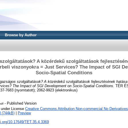
Browse by Author
szolgáltatások? A közérdekű szolgáltatások fejlesztésén
érbeli viszonyokra = Just Services? The Impact of SGI D
Socio-Spatial Conditions
Igazságos szolgáltatások? A közérdekű szolgáltatások fejlesztésének hatása a
rvices? The Impact of SGI Development on Socio-Spatial Conditions.
TÉR ÉS
237-7683 (nyomtatott); 2062-9923 (elektronikus)
- Published Version
pdf
e under License
Creative Commons Attribution Non-commercial No Derivatives
 (744kB)
|
Preview
oi.org/10.17649/TET.35.4.3369