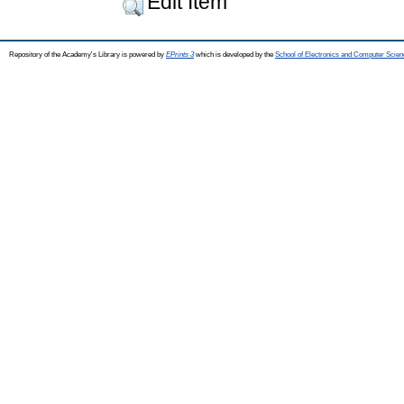
Edit Item
Repository of the Academy's Library is powered by
EPrints 3
which is developed by the
School of Electronics and Computer Scien