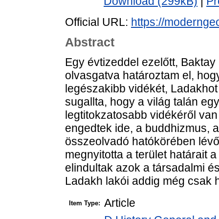
Download (299kB)
|
Pr
Official URL:
https://modernge
Abstract
Egy évtizeddel ezelőtt, Baktay 
olvasgatva határoztam el, hog
legészakibb vidékét, Ladakhot
sugallta, hogy a világ talán eg
legtitokzatosabb vidékéről van
engedtek ide, a buddhizmus, a
összeolvadó hatókörében lévő 
megnyitotta a terület határait a 
elindultak azok a társadalmi 
Ladakh lakói addig még csak h
Article
Item Type: