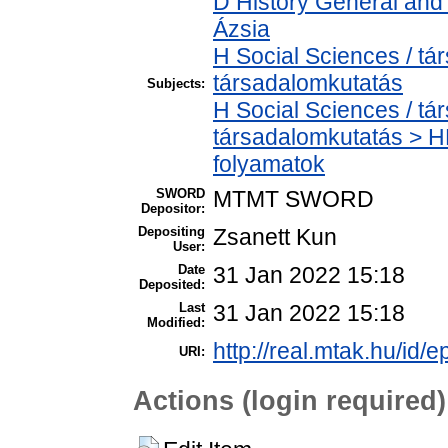
D History General and 
Ázsia
H Social Sciences / t
társadalomkutatás
Subjects:
H Social Sciences / t
társadalomkutatás > H
folyamatok
SWORD
MTMT SWORD
Depositor:
Depositing
Zsanett Kun
User:
Date
31 Jan 2022 15:18
Deposited:
Last
31 Jan 2022 15:18
Modified:
http://real.mtak.hu/id/
URI:
Actions (login required)