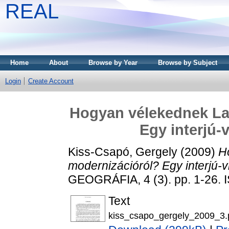
REAL
Home
About
Browse by Year
Browse by Subject
Login
Create Account
Hogyan vélekednek La
Egy interjú-
Kiss-Csapó, Gergely
(2009)
H
modernizációról? Egy interjú-v
GEOGRÁFIA, 4 (3). pp. 1-26.
Text
kiss_csapo_gergely_2009_3.