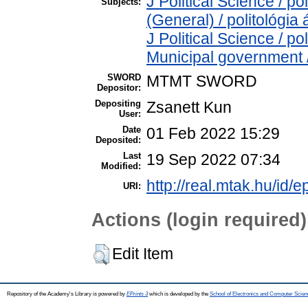
J Political Science / po
Subjects:
(General) / politológia 
J Political Science / p
Municipal government /
SWORD
MTMT SWORD
Depositor:
Depositing
Zsanett Kun
User:
Date
01 Feb 2022 15:29
Deposited:
Last
19 Sep 2022 07:34
Modified:
http://real.mtak.hu/id/
URI:
Actions (login required)
Edit Item
Repository of the Academy's Library is powered by
EPrints 3
which is developed by the
School of Electronics and Computer Scien