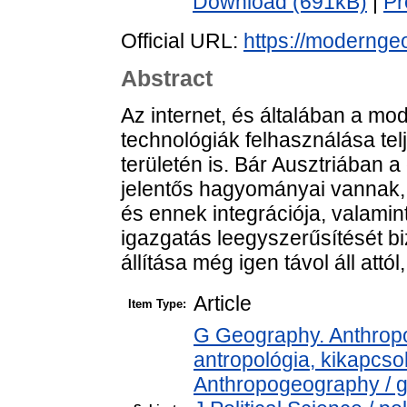
Download (691kB)
|
Pr
Official URL:
https://modernge
Abstract
Az internet, és általában a m
technológiák felhasználása telj
területén is. Bár Ausztriában a 
jelentős hagyományai vannak, a
és ennek integrációja, valamint
igazgatás leegyszerűsítését b
állítása még igen távol áll att
Article
Item Type:
G Geography. Anthropol
antropológia, kikapcs
Anthropogeography / g