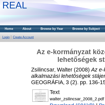
REAL
Home
About
Browse by Year
Browse by Subject
Login
Create Account
Az e-kormányzat közö
lehetőségek st
Zsilincsar, Walter
(2008)
Az e-
alkalmazási lehetőségek stáje
GEOGRÁFIA, 3 (2). pp. 136-1
Text
walter_zsilincsar_2008_2.pdf