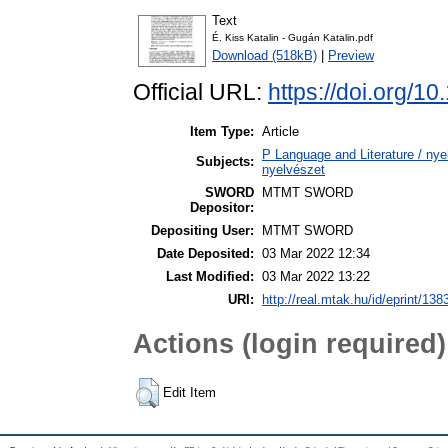
Text
É. Kiss Katalin - Gugán Katalin.pdf
Download (518kB)
|
Preview
Official URL:
https://doi.org/1
Item Type:
Article
P Language and Literature / nyel
Subjects:
nyelvészet
SWORD
MTMT SWORD
Depositor:
Depositing User:
MTMT SWORD
Date Deposited:
03 Mar 2022 12:34
Last Modified:
03 Mar 2022 13:22
URI:
http://real.mtak.hu/id/eprint/138
Actions (login required)
Edit Item