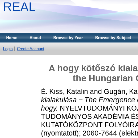
REAL
Home
About
Browse by Year
Browse by Subject
Login
Create Account
A hogy kötőszó kial
the Hungarian
É. Kiss, Katalin
and
Gugán, Kat
kialakulása = The Emergence 
hogy.
NYELVTUDOMÁNYI KÖZ
TUDOMÁNYOS AKADÉMIA ÉS
KUTATÓKÖZPONT FOLYÓIRATA,
(nyomtatott); 2060-7644 (elekt