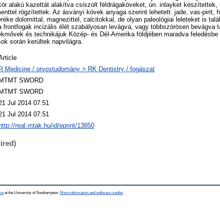
 kör alakú kazettát alakítva csiszolt féldrágaköveket, ún. inlayket készítettek,
ttel rögzítettek. Az ásványi kövek anyaga szerint lehetett: jade, vas-pirit, h
éke dolomittal, magnezittel, calcitokkal, de olyan paleológiai leleteket is talá
frontfogak incizális élét szabályosan levágva, vagy többszörösen bevágva t
kmővek és technikájuk Közép- és Dél-Amerika földjében maradva feledésbe 
ok során kerültek napvilágra.
Article
R Medicine / orvostudomány > RK Dentistry / fogászat
MTMT SWORD
MTMT SWORD
21 Jul 2014 07:51
21 Jul 2014 07:51
http://real.mtak.hu/id/eprint/13850
ired)
ce
at the University of Southampton.
More information and software credits
.