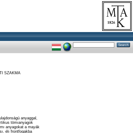
TI SZAKMA
tulajdonságú anyaggal,
sztikus tömıanyagok
tömı anyagokat a mayák
sı, élı frontfogakba