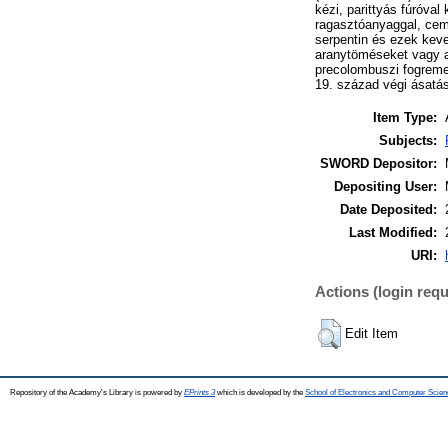
kézi, parittyás fúróval
ragasztóanyaggal, cemen
serpentin és ezek kever
aranytöméseket vagy a 
precolombuszi fogreme
19. század végi ásatás
Item Type:
Subjects:
SWORD Depositor:
Depositing User:
Date Deposited:
Last Modified:
URI:
Actions (login requ
Edit Item
Repository of the Academy's Library is powered by
EPrints 3
which is developed by the
School of Electronics and Computer Scien