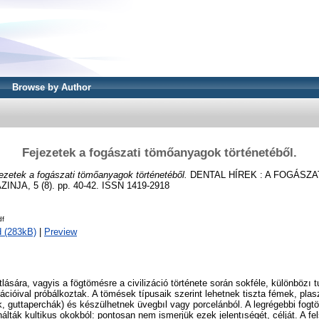
Browse by Author
Fejezetek a fogászati tömőanyagok történetéből.
ezetek a fogászati tömőanyagok történetéből.
DENTAL HÍREK : A FOGÁSZA
JA, 5 (8). pp. 40-42. ISSN 1419-2918
df
 (283kB)
|
Preview
lására, vagyis a fögtömésre a civilizáció története során sokféle, különbözı 
ációival próbálkoztak. A tömések típusaik szerint lehetnek tiszta fémek, pla
 guttaperchák) és készülhetnek üvegbıl vagy porcelánból. A legrégebbi fog
nálták kultikus okokból: pontosan nem ismerjük ezek jelentıségét, célját. A fel