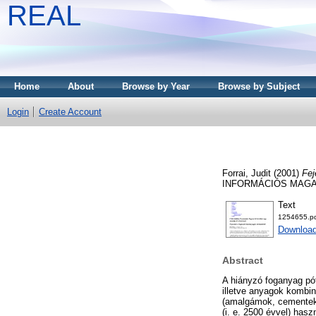
REAL
Home
About
Browse by Year
Browse by Subject
Login
Create Account
Forrai, Judit
(2001)
Fej
INFORMÁCIÓS MAGAZIN
Text
1254655.p
Download
Abstract
A hiányzó foganyag pót
illetve anyagok kombin
(amalgámok, cementek,
(i. e. 2500 évvel) hasz