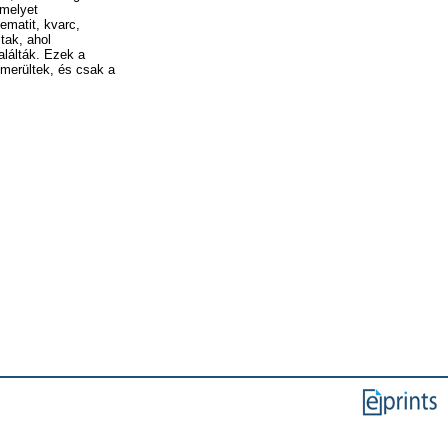
 melyet
ematit, kvarc,
ltak, ahol
alálták. Ezek a
merültek, és csak a