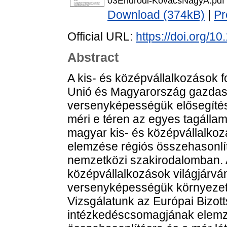
03Endrodi-KovacsNagyA.pdf
Download (374kB)
|
Pr
Official URL:
https://doi.org/
Abstract
A kis- és középvállalkozások 
Unió és Magyarország gazdaság
versenyképességük elősegíté
méri e téren az egyes tagállam
magyar kis- és középvállalko
elemzése régiós összehasonlí
nemzetközi szakirodalomban. A
középvállalkozások világjárvá
versenyképességük környezeti
Vizsgálatunk az Európai Bizott
intézkedéscsomagjának elemzé