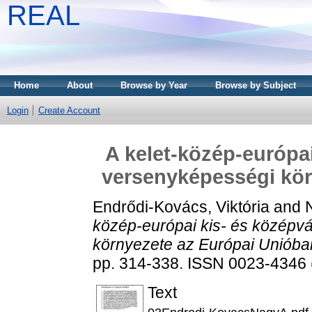
REAL
Home
About
Browse by Year
Browse by Subject
Login
Create Account
A kelet-közép-európai
versenyképességi kör
Endrődi-Kovács, Viktória
and
közép-európai kis- és középv
környezete az Európai Unióba
pp. 314-338. ISSN 0023-4346 (
Text