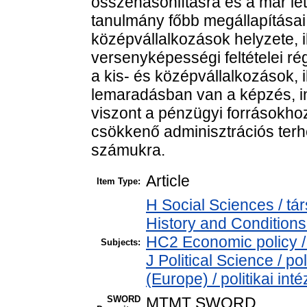
összehasonlításra és a már lét
tanulmány főbb megállapításai
középvállalkozások helyzete, i
versenyképességi feltételei ré
a kis- és középvállalkozások, 
lemaradásban van a képzés, in
viszont a pénzügyi forrásokho
csökkenő adminisztrációs terh
számukra.
Article
Item Type:
H Social Sciences / 
History and Conditions
HC2 Economic policy /
Subjects:
J Political Science / pol
(Europe) / politikai i
SWORD
MTMT SWORD