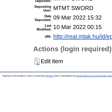
Depositor:
Depositing
MTMT SWORD
User:
Date
09 Mar 2022 15:32
Deposited:
Last
10 Mar 2022 00:15
Modified:
http://real.mtak.hu/id/
URI:
Actions (login required)
Edit Item
Repository of the Academy's Library is powered by
EPrints 3
which is developed by the
School of Electronics and Computer Scien