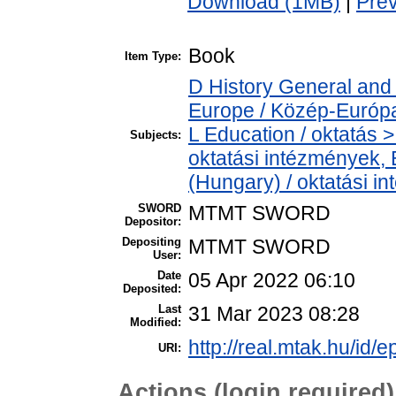
Download (1MB)
|
Pre
Book
Item Type:
D History General and
Europe / Közép-Európ
L Education / oktatás > 
Subjects:
oktatási intézmények, E
(Hungary) / oktatási 
SWORD
MTMT SWORD
Depositor:
Depositing
MTMT SWORD
User:
Date
05 Apr 2022 06:10
Deposited:
Last
31 Mar 2023 08:28
Modified:
http://real.mtak.hu/id/
URI:
Actions (login required)