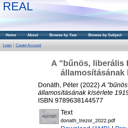
REAL
Home
About
Browse by Year
Browse by Subject
Login
Create Account
A "bűnös, liberális
államosításának 
Donáth, Péter
(2022)
A "bűnös,
államosításának kísérlete 191
ISBN 9789638144577
Text
donath_trezor_2022.pdf