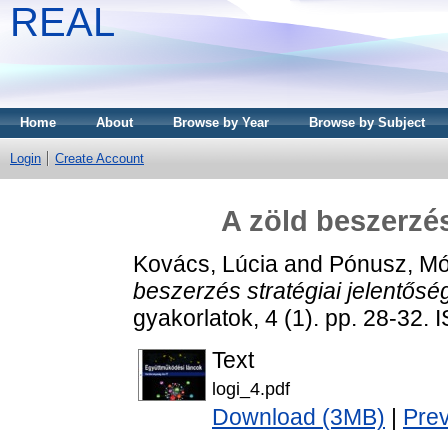
REAL
Home
About
Browse by Year
Browse by Subject
Login
Create Account
A zöld beszerzés
Kovács, Lúcia
and
Pónusz, Mó
beszerzés stratégiai jelentősé
gyakorlatok, 4 (1). pp. 28-32
Text
logi_4.pdf
Download (3MB)
|
Pre