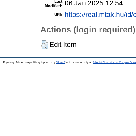
Last
06 Jan 2025 12:54
Modified:
https://real.mtak.hu/id
URI:
Actions (login required)
Edit Item
Repository of the Academy's Library is powered by
EPrints 3
which is developed by the
School of Electronics and Computer Scien