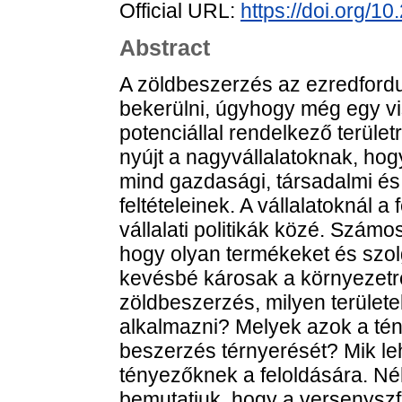
Official URL:
https://doi.org/1
Abstract
A zöldbeszerzés az ezredfordu
bekerülni, úgyhogy még egy vis
potenciállal rendelkező terület
nyújt a nagyvállalatoknak, hog
mind gazdasági, társadalmi és
feltételeinek. A vállalatoknál 
vállalati politikák közé. Számo
hogy olyan termékeket és szol
kevésbé károsak a környezetre.
zöldbeszerzés, milyen területe
alkalmazni? Melyek azok a tén
beszerzés térnyerését? Mik l
tényezőknek a feloldására. Néh
bemutatjuk, hogy a versenysz