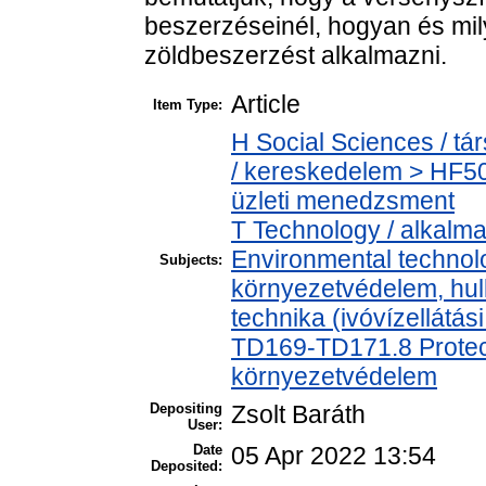
beszerzéseinél, hogyan és mil
zöldbeszerzést alkalmazni.
Article
Item Type:
H Social Sciences / 
/ kereskedelem > HF5
üzleti menedzsment
T Technology / alkalm
Environmental technolo
Subjects:
környezetvédelem, hul
technika (ivóvízellátás
TD169-TD171.8 Protect
környezetvédelem
Depositing
Zsolt Baráth
User:
Date
05 Apr 2022 13:54
Deposited: