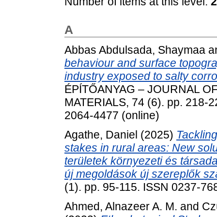
Number of items at this level:
2
A
Abbas Abdulsada, Shaymaa
a
behaviour and surface topograp
industry exposed to salty cor
ÉPÍTŐANYAG – JOURNAL OF
MATERIALS, 74 (6). pp. 218-2
2064-4477 (online)
Agathe, Daniel
(2025)
Tackling
stakes in rural areas: New solu
területek környezeti és társad
új megoldások új szereplők s
(1). pp. 95-115. ISSN 0237-76
Ahmed, Alnazeer A. M.
and
Cz