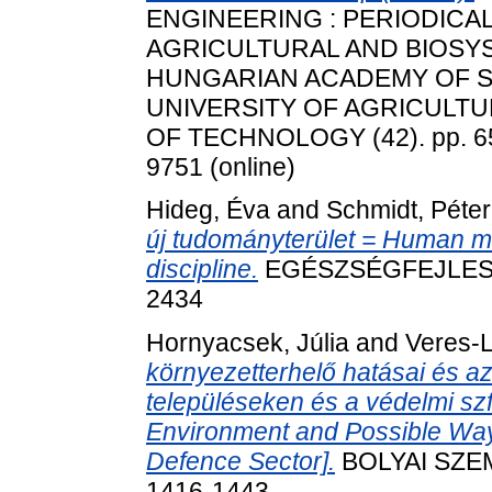
ENGINEERING : PERIODICA
AGRICULTURAL AND BIOSY
HUNGARIAN ACADEMY OF 
UNIVERSITY OF AGRICULTU
OF TECHNOLOGY (42). pp. 65-
9751 (online)
Hideg, Éva
and
Schmidt, Péter
új tudományterület = Human ma
discipline.
EGÉSZSÉGFEJLESZTÉ
2434
Hornyacsek, Júlia
and
Veres-L
környezetterhelő hatásai és a
településeken és a védelmi szf
Environment and Possible Ways
Defence Sector].
BOLYAI SZEML
1416-1443