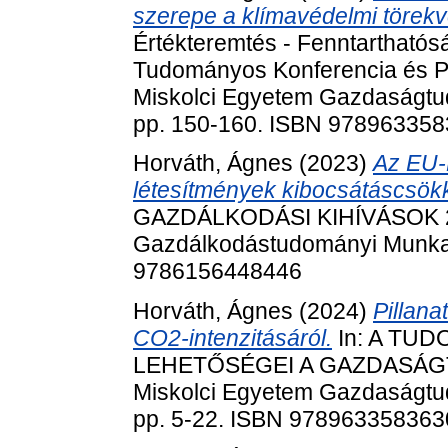
szerepe a klímavédelmi törek
Értékteremtés - Fenntarthatóság
Tudományos Konferencia és P
Miskolci Egyetem Gazdaságtu
pp. 150-160. ISBN 97896335
Horváth, Ágnes
(2023)
Az EU-
létesítmények kibocsátáscsök
GAZDÁLKODÁSI KIHÍVÁSOK 
Gazdálkodástudományi Munkabi
9786156448446
Horváth, Ágnes
(2024)
Pillana
CO2-intenzitásáról.
In: A TU
LEHETŐSÉGEI A GAZDASÁ
Miskolci Egyetem Gazdaságtu
pp. 5-22. ISBN 978963358363