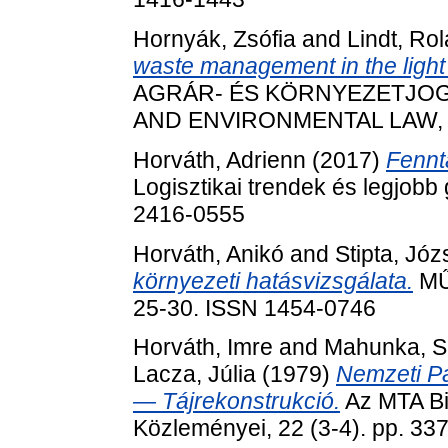
Hornyák, Zsófia
and
Lindt, Ro
waste management in the light 
AGRÁR- ÉS KÖRNYEZETJOG
AND ENVIRONMENTAL LAW, 18 
Horváth, Adrienn
(2017)
Fennt
Logisztikai trendek és legjobb 
2416-0555
Horváth, Anikó
and
Stipta, Józ
környezeti hatásvizsgálata.
MŰ
25-30. ISSN 1454-0746
Horváth, Imre
and
Mahunka, S
Lacza, Júlia
(1979)
Nemzeti P
— Tájrekonstrukció.
Az MTA Bi
Közleményei, 22 (3-4). pp. 3