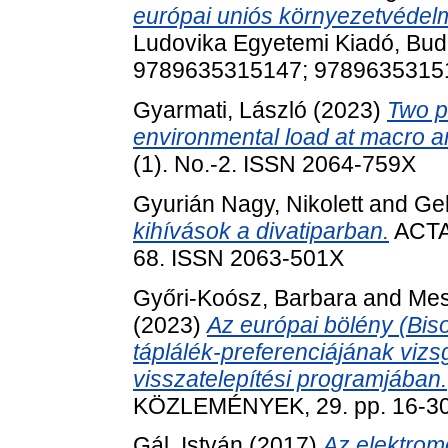
európai uniós környezetvédelm
Ludovika Egyetemi Kiadó, Bu
9789635315147; 9789635315
Gyarmati, László
(2023)
Two p
environmental load at macro an
(1). No.-2. ISSN 2064-759X
Gyurián Nagy, Nikolett
and
Gel
kihívások a divatiparban.
ACTA
68. ISSN 2063-501X
Győri-Koósz, Barbara
and
Mest
(2023)
Az európai bölény (Bis
táplálék-preferenciájának viz
visszatelepítési programjában.
KÖZLEMÉNYEK, 29. pp. 16-30
Gál, István
(2017)
Az elektromo