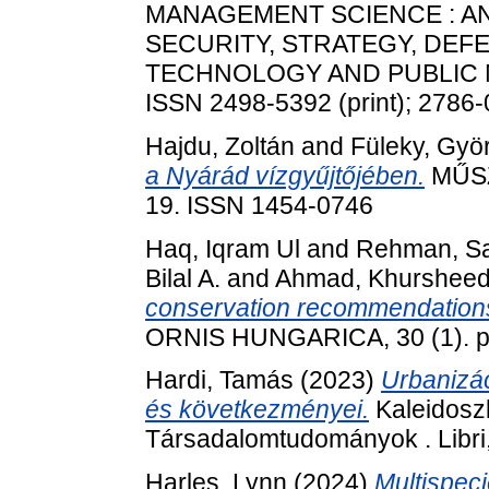
MANAGEMENT SCIENCE : A
SECURITY, STRATEGY, DEFE
TECHNOLOGY AND PUBLIC MA
ISSN 2498-5392 (print); 2786-
Hajdu, Zoltán
and
Füleky, Gyö
a Nyárád vízgyűjtőjében.
MŰSZ
19. ISSN 1454-0746
Haq, Iqram Ul
and
Rehman, S
Bilal A.
and
Ahmad, Khurshee
conservation recommendations f
ORNIS HUNGARICA, 30 (1). p
Hardi, Tamás
(2023)
Urbanizác
és következményei.
Kaleidosz
Társadalomtudományok . Libr
Harles, Lynn
(2024)
Multispec