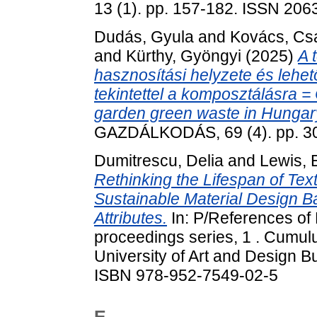
13 (1). pp. 157-182. ISSN 206
Dudás, Gyula
and
Kovács, Cs
and
Kürthy, Gyöngyi
(2025)
A 
hasznosítási helyzete és leh
tekintettel a komposztálásra = 
garden green waste in Hungary
GAZDÁLKODÁS, 69 (4). pp. 3
Dumitrescu, Delia
and
Lewis, 
Rethinking the Lifespan of Text
Sustainable Material Design 
Attributes.
In: P/References of
proceedings series, 1 . Cumul
University of Art and Design 
ISBN 978-952-7549-02-5
E