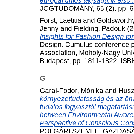
európai uniós tagságunk első
JOGTUDOMÁNY, 65 (2). pp. 6
Forst, Laetitia
and
Goldsworthy
Jenny
and
Fielding, Padouk
(2
Insights for Fashion Design fo
Design. Cumulus conference p
Association, Moholy-Nagy Univ
Budapest, pp. 1811-1822. IS
G
Garai-Fodor, Mónika
and
Husz
környezettudatosság és az ön
tudatos fogyasztói magatartás
between Environmental Awarene
Perspective of Conscious Co
POLGÁRI SZEMLE: GAZDASÁ