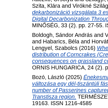
Szita, Klára
and
Virókné Szilág
dekarbonizáció vizsgálata 3 e
Digital Decarbonization Throu
MINŐSÉG, 33 (2). pp. 27-55.
Boldogh, Sándor András
and
V
and
Habarics, Béla
and
Horvát
Lengyel, Szabolcs
(2016)
Wher
distribution of Corncrakes (Cre
consequences on grassland co
ORNIS HUNGARICA, 24 (2). p
Bozó, László
(2025)
Énekesma
változása egy dél-tiszántúli f
number of Passerines captured 
Transtisza region.
TERMÉSZET
19163. ISSN 1216-4585