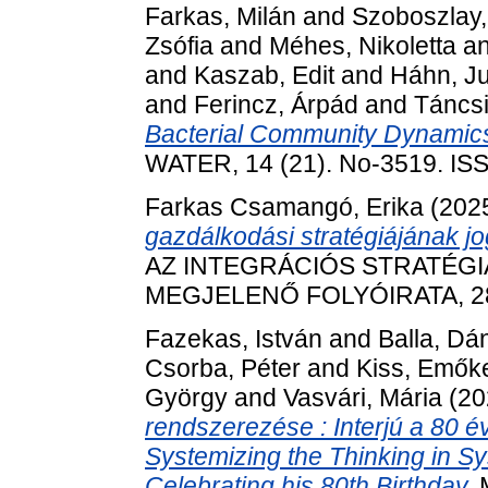
Farkas, Milán
and
Szoboszlay
Zsófia
and
Méhes, Nikoletta
a
and
Kaszab, Edit
and
Háhn, Ju
and
Ferincz, Árpád
and
Táncsi
Bacterial Community Dynamics
WATER, 14 (21). No-3519. IS
Farkas Csamangó, Erika
(202
gazdálkodási stratégiájának jo
AZ INTEGRÁCIÓS STRATÉG
MEGJELENŐ FOLYÓIRATA, 28 (
Fazekas, István
and
Balla, Dán
Csorba, Péter
and
Kiss, Emők
György
and
Vasvári, Mária
(20
rendszerezése : Interjú a 80 év
Systemizing the Thinking in Sys
Celebrating his 80th Birthday.
M