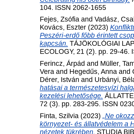
104. ISSN 2062-1655
Fejes, Zsófia
and
Vadász, Csa
Kovács, Eszter
(2023)
Konflik
Peszéri-erdő főbb érintett cso
kapcsán.
TÁJÖKOLÓGIAI LAP
ECOLOGY, 21 (2). pp. 29-46.
Ferincz, Árpád
and
Müller, Ta
Vera
and
Hegedűs, Anna
and
Dérer, István
and
Urbányi, Bél
hatásai a természetesvízi hal
kezelési lehetősége.
ÁLLATTE
72 (3). pp. 283-295. ISSN 023
Finta, Szilvia
(2023)
„Ne okozz 
környezet- és állatvédelem a H
nézetek tükrében.
STUDIA BIB