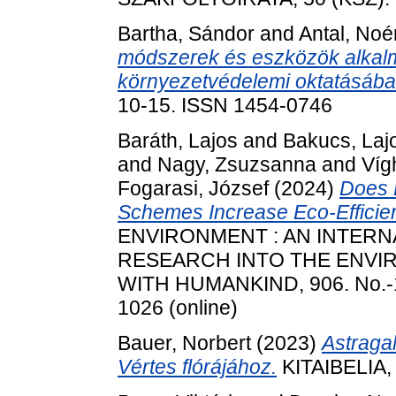
Bartha, Sándor
and
Antal, Noé
módszerek és eszközök alkalm
környezetvédelemi oktatásába
10-15. ISSN 1454-0746
Baráth, Lajos
and
Bakucs, Laj
and
Nagy, Zsuzsanna
and
Víg
Fogarasi, József
(2024)
Does P
Schemes Increase Eco-Efficie
ENVIRONMENT : AN INTERN
RESEARCH INTO THE ENVIR
WITH HUMANKIND, 906. No.-16
1026 (online)
Bauer, Norbert
(2023)
Astraga
Vértes flórájához.
KITAIBELIA, 