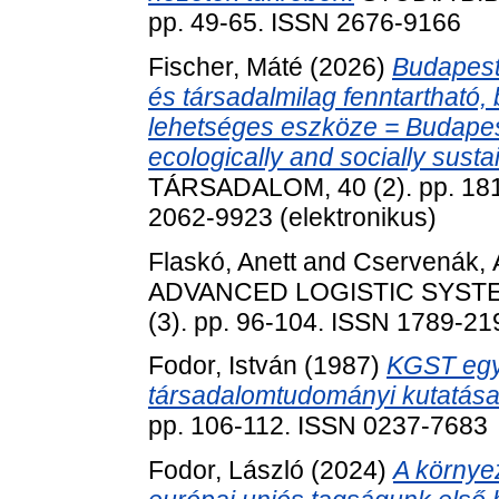
pp. 49-65. ISSN 2676-9166
Fischer, Máté
(2026)
Budapest
és társadalmilag fenntartható
lehetséges eszköze = Budape
ecologically and socially sustai
TÁRSADALOM, 40 (2). pp. 181-
2062-9923 (elektronikus)
Flaskó, Anett
and
Cservenák, 
ADVANCED LOGISTIC SYSTE
(3). pp. 96-104. ISSN 1789-21
Fodor, István
(1987)
KGST egy
társadalomtudományi kutatása
pp. 106-112. ISSN 0237-7683
Fodor, László
(2024)
A környe