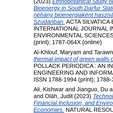
(2023)
Ethnobotanical Study 
Bioenergy in South Darfur Sta
néhány bioenergiaként használt
Szudánban.
ACTA SILVATICA
INTERNATIONAL JOURNAL I
ENVIRONMENTAL SCIENCES, 19
(print); 1787-064X (online)
Al-Khlouf, Maryam
and
Tarawn
thermal impact of green walls 
POLLACK PERIODICA : AN 
ENGINEERING AND INFORMATI
ISSN 1788-1994 (print); 1788-
Ali, Kishwar
and
Jianguo, Du
a
and
Oláh, Judit
(2023)
Technol
Financial Inclusion, and Envir
Economies.
NATURAL RESOURC