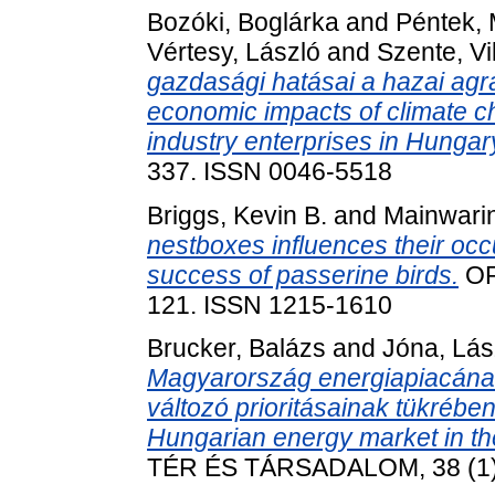
Bozóki, Boglárka
and
Péntek,
Vértesy, László
and
Szente, Vi
gazdasági hatásai a hazai agrá
economic impacts of climate ch
industry enterprises in Hungar
337. ISSN 0046-5518
Briggs, Kevin B.
and
Mainwarin
nestboxes influences their occ
success of passerine birds.
OR
121. ISSN 1215-1610
Brucker, Balázs
and
Jóna, Lás
Magyarország energiapiacának
változó prioritásainak tükrébe
Hungarian energy market in the
TÉR ÉS TÁRSADALOM, 38 (1).