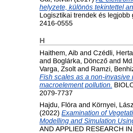
helyzete, különös tekintettel a
Logisztikai trendek és legjobb 
2416-0555
H
Haithem, Aib
and
Czédli, Herta
and
Boglárka, Döncző
and
Md.
Varga, Zsolt
and
Ramzi, Benhi
Fish scales as a non-invasive 
macroelement pollution.
BIOLO
2079-7737
Hajdu, Flóra
and
Környei, Lász
(2022)
Examination of Vegetat
Modelling and Simulation Usin
AND APPLIED RESEARCH IN