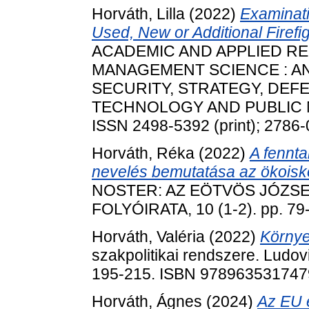
Horváth, Lilla
(2022)
Examinati
Used, New or Additional Firefi
ACADEMIC AND APPLIED RE
MANAGEMENT SCIENCE : A
SECURITY, STRATEGY, DEFE
TECHNOLOGY AND PUBLIC MA
ISSN 2498-5392 (print); 2786-
Horváth, Réka
(2022)
A fennta
nevelés bemutatása az ökoisk
NOSTER: AZ EÖTVÖS JÓZS
FOLYÓIRATA, 10 (1-2). pp. 79
Horváth, Valéria
(2022)
Környe
szakpolitikai rendszere. Ludo
195-215. ISBN 978963531747
Horváth, Ágnes
(2024)
Az EU 