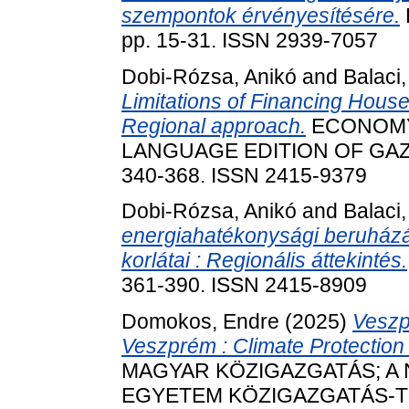
szempontok érvényesítésére.
pp. 15-31. ISSN 2939-7057
Dobi-Rózsa, Anikó
and
Balaci,
Limitations of Financing House
Regional approach.
ECONOMY 
LANGUAGE EDITION OF GAZD
340-368. ISSN 2415-9379
Dobi-Rózsa, Anikó
and
Balaci,
energiahatékonysági beruházás
korlátai : Regionális áttekintés.
361-390. ISSN 2415-8909
Domokos, Endre
(2025)
Veszp
Veszprém : Climate Protection 
MAGYAR KÖZIGAZGATÁS; A 
EGYETEM KÖZIGAZGATÁS-T