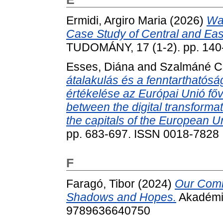
Ermidi, Argiro Maria
(2026)
Wat
Case Study of Central and Eas
TUDOMÁNY, 17 (1-2). pp. 140
Esses, Diána
and
Szalmáné Cs
átalakulás és a fenntarthatós
értékelése az Európai Unió fő
between the digital transformati
the capitals of the European U
pp. 683-697. ISSN 0018-7828 
F
Faragó, Tibor
(2024)
Our Comm
Shadows and Hopes.
Akadémia
9789636640750