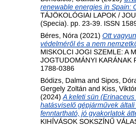
renewable energies in Spain: Cu
TÁJÖKOLÓGIAI LAPOK / JO
(Specia). pp. 23-39. ISSN 158
Béres, Nóra
(2021)
Ott vagyu
védelméről és a nem nemzetköz
MISKOLCI JOGI SZEMLE: A 
JOGTUDOMÁNYI KARÁNAK FOLY
1788-0386
Bódizs, Dalma
and
Sipos, Dór
Gergely Zoltán
and
Kiss, Viktó
(2024)
A keleti sün (Erinaceus
hatásviselő gépjárművek által
fenntartható, jó gyakorlatok átt
KIHÍVÁSOK SOKSZÍNŰ VÁLASZO