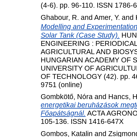
(4-6). pp. 96-110. ISSN 1786-
Ghabour, R.
and
Amer, Y.
and
Modelling and Experimentatio
Solar Tank (Case Study).
HUN
ENGINEERING : PERIODICA
AGRICULTURAL AND BIOSY
HUNGARIAN ACADEMY OF 
UNIVERSITY OF AGRICULTU
OF TECHNOLOGY (42). pp. 46-
9751 (online)
Gombkötő, Nóra
and
Hancs, 
energetikai beruházások megt
Főapátságnál.
ACTA AGRONOMI
105-136. ISSN 1416-647X
Gombos, Katalin
and
Zsigmond