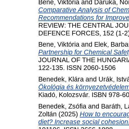
Bene, Viktória
and
Daruka, No
Comparative Analysis of Chem
Recommendations for Improved
REVIEW: THE CENTRAL JO
DEFENCE FORCES, 152 (1-2).
Bene, Viktória
and
Elek, Barba
Partnership for Chemical Safet
JOURNAL OF THE HUNGARIAN
122-135. ISSN 2060-1506
Benedek, Klára
and
Urák, Istv
Ökológia és környezetvédelem 
Kiadó, Kolozsvár. ISBN 978-6
Benedek, Zsófia
and
Baráth, L
Zoltán
(2025)
How to encourage
diet? Increase social cohesion