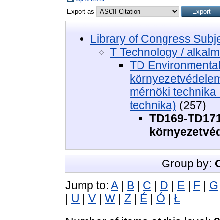
Export as
Library of Congress Subj
T Technology / alkal
TD Environmental 
környezetvédelem
mérnöki technika 
technika)
(257)
TD169-TD171.
környezetvé
Group by:
Jump to:
A
|
B
|
C
|
D
|
E
|
F
|
G
|
U
|
V
|
W
|
Z
|
É
|
Ó
|
Ł