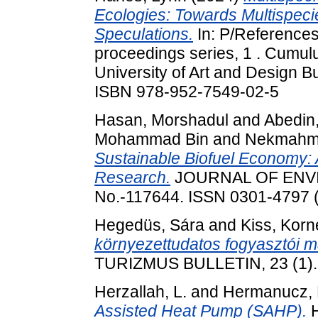
Ecologies: Towards Multispeci
Speculations.
In: P/Reference
proceedings series, 1 . Cumul
University of Art and Design 
ISBN 978-952-7549-02-5
Hasan, Morshadul
and
Abedin
Mohammad Bin
and
Nekmahm
Sustainable Biofuel Economy: 
Research.
JOURNAL OF ENV
No.-117644. ISSN 0301-4797 (p
Hegedüs, Sára
and
Kiss, Korn
környezettudatos fogyasztói ma
TURIZMUS BULLETIN, 23 (1). 
Herzallah, L.
and
Hermanucz, 
Assisted Heat Pump (SAHP).
H