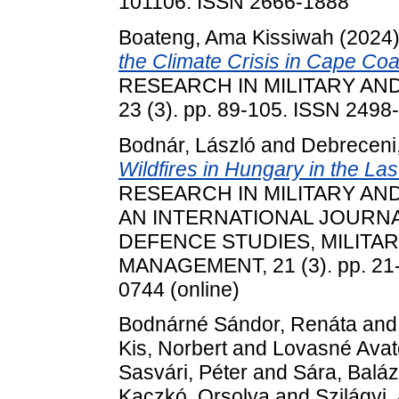
101106. ISSN 2666-1888
Boateng, Ama Kissiwah
(2024
the Climate Crisis in Cape Co
RESEARCH IN MILITARY AN
23 (3). pp. 89-105. ISSN 2498
Bodnár, László
and
Debreceni,
Wildfires in Hungary in the La
RESEARCH IN MILITARY AN
AN INTERNATIONAL JOURNA
DEFENCE STUDIES, MILITA
MANAGEMENT, 21 (3). pp. 21-4
0744 (online)
Bodnárné Sándor, Renáta
an
Kis, Norbert
and
Lovasné Avató
Sasvári, Péter
and
Sára, Balá
Kaczkó, Orsolya
and
Szilágyi, 