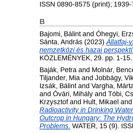
ISSN 0890-8575 (print); 1939-
B
Bajomi, Bálint
and
Óhegyi, Erz
Sánta, András
(2023)
Állatfaj-
nemzetközi és hazai perspektí
KÖZLEMÉNYEK, 29. pp. 1-15.
Baják, Petra
and
Molnár, Benc
Tiljander, Mia
and
Jobbágy, Vik
Izsák, Bálint
and
Vargha, Márt
and
Óvári, Mihály
and
Tóbi, C
Krzysztof
and
Hult, Mikael
an
Radioactivity in Drinking Wate
Outcrop in Hungary: The Hydro
Problems.
WATER, 15 (9). IS