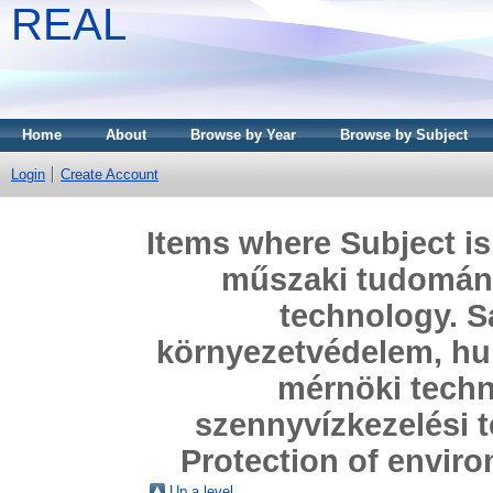
REAL
Home
About
Browse by Year
Browse by Subject
Login
Create Account
Items where Subject is
műszaki tudomán
technology. S
környezetvédelem, hu
mérnöki techni
szennyvízkezelési 
Protection of envir
Up a level