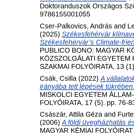
Doktoranduszok Országos Szö
9786155001055
Cser-Palkovics, András
and
Le
(2025)
Székesfehérvár klímavé
Székesfehérvár’s Climate-frien
PUBLICO BONO: MAGYAR KÖ
KÖZSZOLGÁLATI EGYETEM 
SZAKMAI FOLYÓIRATA, 13 (1).
Csák, Csilla
(2022)
A vállalat
irányába tett lépések tükrében
MISKOLCI EGYETEM ÁLLAM
FOLYÓIRATA, 17 (5). pp. 76-8
Császár, Attila Géza
and
Furte
(2006)
A földi üvegházhatás és
MAGYAR KÉMIAI FOLYÓIRAT 