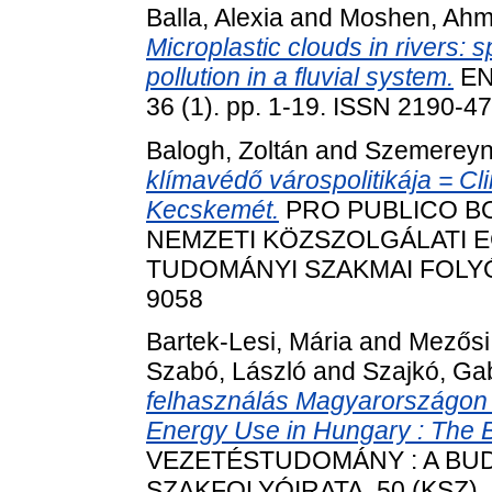
Balla, Alexia
and
Moshen, Ah
Microplastic clouds in rivers: 
pollution in a fluvial system.
EN
36 (1). pp. 1-19. ISSN 2190-4
Balogh, Zoltán
and
Szemereyné
klímavédő várospolitikája = Cli
Kecskemét.
PRO PUBLICO BO
NEMZETI KÖZSZOLGÁLATI 
TUDOMÁNYI SZAKMAI FOLYÓIRA
9058
Bartek-Lesi, Mária
and
Mezősi
Szabó, László
and
Szajkó, Gab
felhasználás Magyarországon 
Energy Use in Hungary : The B
VEZETÉSTUDOMÁNY : A BU
SZAKFOLYÓIRATA, 50 (KSZ). p