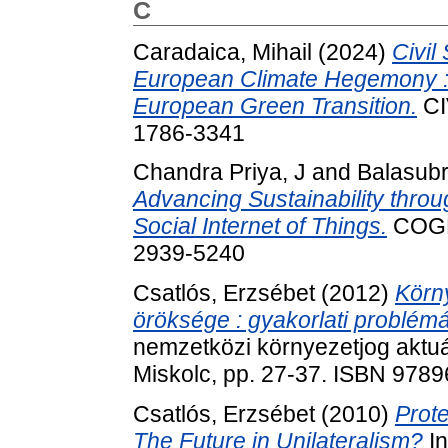
C
Caradaica, Mihail
(2024)
Civil
European Climate Hegemony :
European Green Transition.
CI
1786-3341
Chandra Priya, J
and
Balasub
Advancing Sustainability thro
Social Internet of Things.
COGNI
2939-5240
Csatlós, Erzsébet
(2012)
Körn
öröksége : gyakorlati problém
nemzetközi környezetjog aktuál
Miskolc, pp. 27-37. ISBN 97
Csatlós, Erzsébet
(2010)
Prote
The Future in Unilateralism?
In