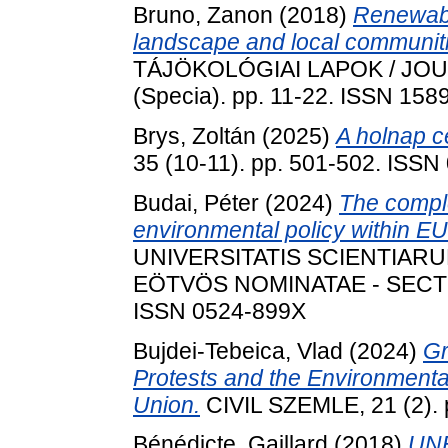
Bruno, Zanon
(2018)
Renewabl
landscape and local communiti
TÁJÖKOLÓGIAI LAPOK / JO
(Specia). pp. 11-22. ISSN 158
Brys, Zoltán
(2025)
A holnap c
35 (10-11). pp. 501-502. ISSN
Budai, Péter
(2024)
The comple
environmental policy within EU
UNIVERSITATIS SCIENTIAR
EÖTVÖS NOMINATAE - SECTIO 
ISSN 0524-899X
Bujdei-Tebeica, Vlad
(2024)
Gr
Protests and the Environmenta
Union.
CIVIL SZEMLE, 21 (2). 
Bénédicte, Gaillard
(2018)
UNE