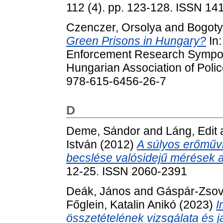
112 (4). pp. 123-128. ISSN 14
Czenczer, Orsolya
and
Bogoty
Green Prisons in Hungary?
In:
Enforcement Research Sympos
Hungarian Association of Poli
978-615-6456-26-7
D
Deme, Sándor
and
Láng, Edit
István
(2012)
A súlyos erőműv
becslése valósidejű mérések a
12-25. ISSN 2060-2391
Deák, János
and
Gáspár-Zsov
Főglein, Katalin Anikó
(2023)
I
összetételének vizsgálata és 