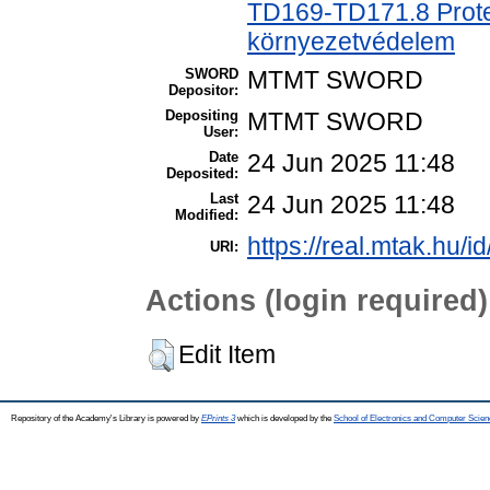
TD169-TD171.8 Protec
környezetvédelem
SWORD
MTMT SWORD
Depositor:
Depositing
MTMT SWORD
User:
Date
24 Jun 2025 11:48
Deposited:
Last
24 Jun 2025 11:48
Modified:
https://real.mtak.hu/i
URI:
Actions (login required)
Edit Item
Repository of the Academy's Library is powered by
EPrints 3
which is developed by the
School of Electronics and Computer Scien