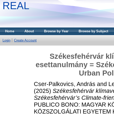
REAL
Home
About
Browse by Year
Browse by Subject
Login
Create Account
Székesfehérvár klí
esettanulmány = Széke
Urban Pol
Cser-Palkovics, András
and
Le
(2025)
Székesfehérvár klímavé
Székesfehérvár’s Climate-frien
PUBLICO BONO: MAGYAR KÖ
KÖZSZOLGÁLATI EGYETEM 