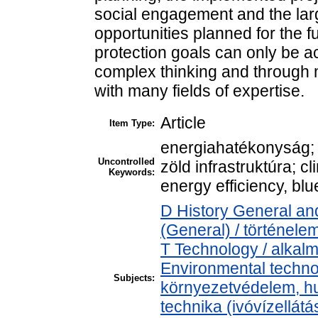
social engagement and the la
opportunities planned for the f
protection goals can only be 
complex thinking and through
with many fields of expertise.
Article
Item Type:
energiahatékonyság; 
Uncontrolled
zöld infrastruktúra; cl
Keywords:
energy efficiency, blu
D History General and
(General) / történele
T Technology / alkal
Environmental technol
Subjects:
környezetvédelem, h
technika (ivóvízellát