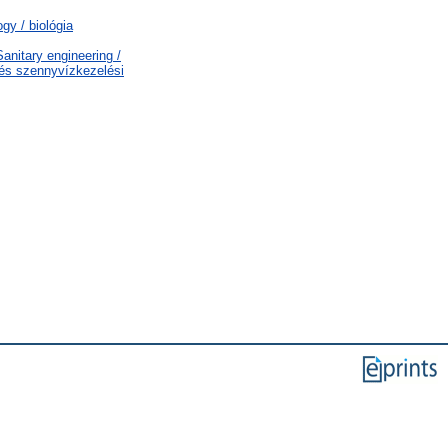
gy / biológia
nitary engineering /
 és szennyvízkezelési