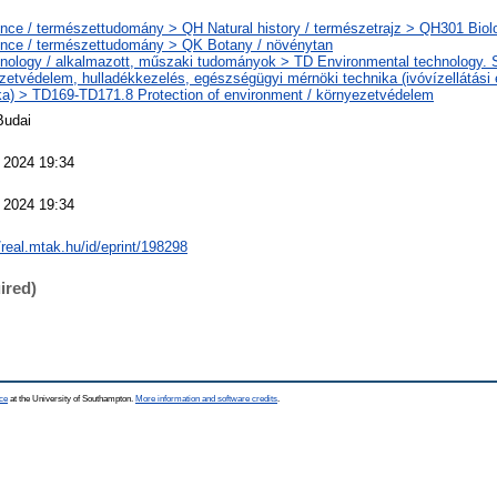
nce / természettudomány > QH Natural history / természetrajz > QH301 Biolo
nce / természettudomány > QK Botany / növénytan
nology / alkalmazott, műszaki tudományok > TD Environmental technology. Sa
zetvédelem, hulladékkezelés, egészségügyi mérnöki technika (ivóvízellátási
ka) > TD169-TD171.8 Protection of environment / környezetvédelem
Budai
 2024 19:34
 2024 19:34
/real.mtak.hu/id/eprint/198298
ired)
ce
at the University of Southampton.
More information and software credits
.