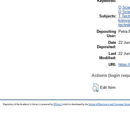
Keywords:
Q Scie
Q Scie
Subjects:
T Tech
környe
techni
Depositing
Petra 
User:
Date
22 Jun
Deposited:
Last
22 Jun
Modified:
URI:
https:/
Actions (login requ
Edit Item
Repository of the Academy's Library is powered by
EPrints 3
which is developed by the
School of Electronics and Computer Scien