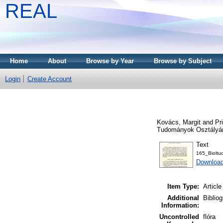
REAL
Home
About
Browse by Year
Browse by Subject
Login
Create Account
Kovács, Margit
and
Pr
Tudományok Osztályána
Text
165_Biolt
Downloa
Item Type:
Article
Additional
Bibliog
Information:
Uncontrolled
flóra