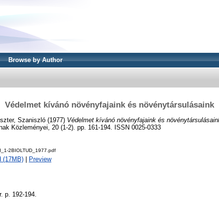
Browse by Author
Védelmet kívánó növényfajaink és növénytársulásaink
iszter, Szaniszló
(1977)
Védelmet kívánó növényfajaink és növénytársulásain
k Közleményei, 20 (1-2). pp. 161-194. ISSN 0025-0333
ud_1-2BIOLTUD_1977.pdf
d (17MB)
|
Preview
r. p. 192-194.