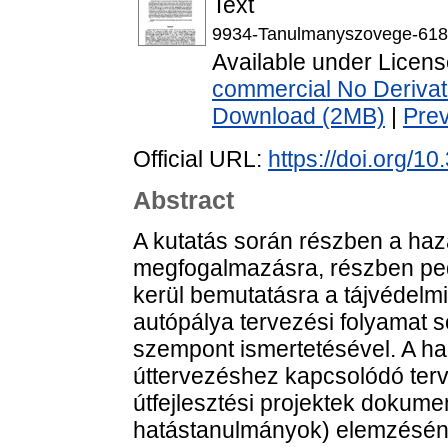
Text
9934-Tanulmanyszovege-618
Available under Licen
commercial No Derivat
Download (2MB)
|
Pre
Official URL:
https://doi.org/10
Abstract
A kutatás során részben a haza
megfogalmazásra, részben ped
kerül bemutatásra a tájvédel
autópálya tervezési folyamat s
szempont ismertetésével. A haz
úttervezéshez kapcsolódó ter
útfejlesztési projektek dokum
hatástanulmányok) elemzésén, 