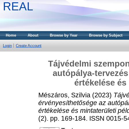
REAL
Home
About
Browse by Year
Browse by Subject
Login
Create Account
Tájvédelmi szempon
autópálya-tervezés
értékelése és
Mészáros, Szilvia
(2023)
Tájv
érvényesíthetősége az autópál
értékelése és mintaterületi pél
(2). pp. 169-184. ISSN 0015-5