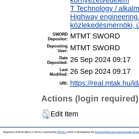
T Technology / alkal
Highway engineering
közlekedésmérnöki, ú
SWORD
MTMT SWORD
Depositor:
Depositing
MTMT SWORD
User:
Date
26 Sep 2024 09:17
Deposited:
Last
26 Sep 2024 09:17
Modified:
https://real.mtak.hu/i
URI:
Actions (login required)
Edit Item
Repository of the Academy's Library is powered by
EPrints 3
which is developed by the
School of Electronics and Computer Scien