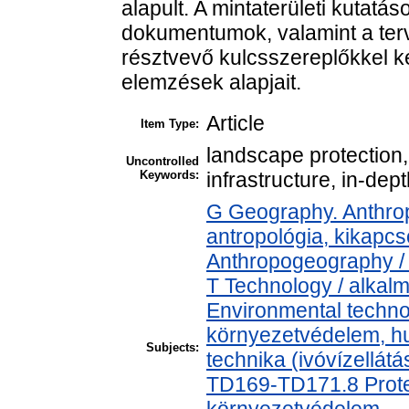
alapult. A mintaterületi kutat
dokumentumok, valamint a ter
résztvevő kulcsszereplőkkel kés
elemzések alapjait.
Article
Item Type:
landscape protection,
Uncontrolled
Keywords:
infrastructure, in-dep
G Geography. Anthropo
antropológia, kikapc
Anthropogeography / 
T Technology / alkal
Environmental technol
környezetvédelem, h
Subjects:
technika (ivóvízellát
TD169-TD171.8 Protec
környezetvédelem