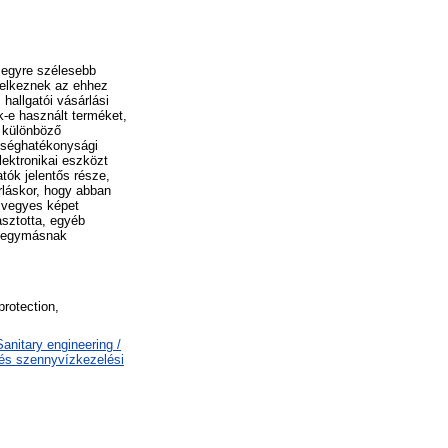
k egyre szélesebb
ndelkeznek az ehhez
hallgatói vásárlási
k-e használt terméket,
a különböző
ltséghatékonysági
lektronikai eszközt
atók jelentős része,
rláskor, hogy abban
r vegyes képet
asztotta, egyéb
e, egymásnak
rotection,
nitary engineering /
 és szennyvízkezelési