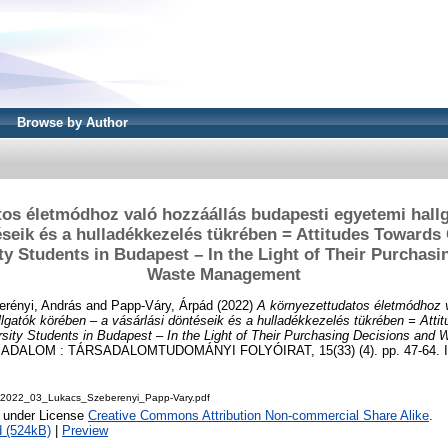
Browse by Author
os életmódhoz való hozzáállás budapesti egyetemi hall
éseik és a hulladékkezelés tükrében = Attitudes Towards 
y Students in Budapest – In the Light of Their Purchasi
Waste Management
erényi, András
and
Papp-Váry, Árpád
(2022)
A környezettudatos életmódhoz 
lgatók körében – a vásárlási döntéseik és a hulladékkezelés tükrében = Att
rsity Students in Budapest – In the Light of Their Purchasing Decisions an
ALOM : TÁRSADALOMTUDOMÁNYI FOLYÓIRAT, 15(33) (4). pp. 47-64. I
-2022_03_Lukacs_Szeberenyi_Papp-Vary.pdf
e under License
Creative Commons Attribution Non-commercial Share Alike
.
 (524kB)
|
Preview