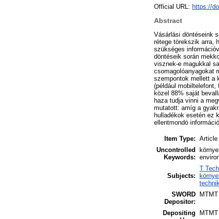
Official URL:
https://d
Abstract
Vásárlási döntéseink s
rétege törekszik arra,
szükséges információva
döntéseik során mekkor
visznek-e magukkal saj
csomagolóanyagokat mel
szempontok mellett a k
(például mobiltelefont,
közel 88% saját bevall
haza tudja vinni a me
mutatott: amíg a gyak
hulladékok esetén ez k
ellentmondó információ
Item Type:
Article
Uncontrolled
környe
Keywords:
enviro
T Tech
Subjects:
környe
techni
SWORD
MTMT
Depositor:
Depositing
MTMT