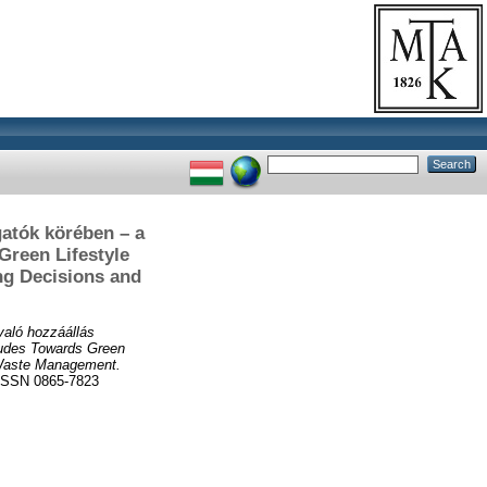
gatók körében – a
Green Lifestyle
ng Decisions and
való hozzáállás
itudes Towards Green
d Waste Management.
SSN 0865-7823