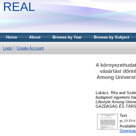
REAL
Home
About
Browse by Year
Browse by Subject
Login
Create Account
A környezettudat
vásárlási dönt
Among Universit
Lukács, Rita
and
Szeb
budapesti egyetemi hal
Lifestyle Among Unive
GAZDASÁG ÉS TÁRSAD
Text
gt_15-33-4
Availabl
Download