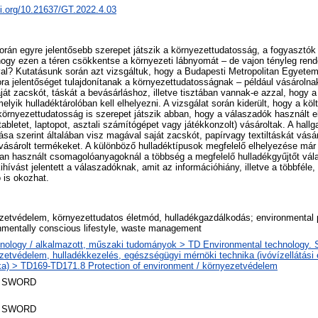
oi.org/10.21637/GT.2022.4.03
orán egyre jelentősebb szerepet játszik a környezettudatosság, a fogyasztó
 hogy ezen a téren csökkentse a környezeti lábnyomát – de vajon tényleg re
l? Kutatásunk során azt vizsgáltuk, hogy a Budapesti Metropolitan Egyetem 
a jelentőséget tulajdonítanak a környezettudatosságnak – például vásárolna
át zacskót, táskát a bevásárláshoz, illetve tisztában vannak-e azzal, hogy 
yik hulladéktárolóban kell elhelyezni. A vizsgálat során kiderült, hogy a kö
örnyezettudatosság is szerepet játszik abban, hogy a válaszadók használt e
 tabletet, laptopot, asztali számítógépet vagy játékkonzolt) vásároltak. A hallg
ása szerint általában visz magával saját zacskót, papírvagy textiltáskát vásá
gvásárolt termékeket. A különböző hulladéktípusok megfelelő elhelyezése má
ran használt csomagolóanyagoknál a többség a megfelelő hulladékgyűjtőt vál
ihívást jelentett a válaszadóknak, amit az információhiány, illetve a többfél
 is okozhat.
zetvédelem, környezettudatos életmód, hulladékgazdálkodás; environmental p
nmentally conscious lifestyle, waste management
nology / alkalmazott, műszaki tudományok > TD Environmental technology. Sa
zetvédelem, hulladékkezelés, egészségügyi mérnöki technika (ivóvízellátási
ka) > TD169-TD171.8 Protection of environment / környezetvédelem
 SWORD
 SWORD