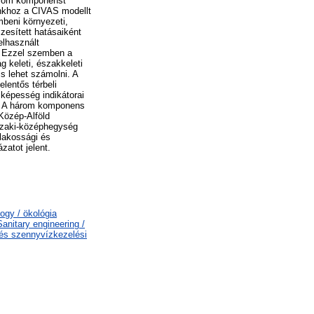
három komponenst
unkhoz a CIVAS modellt
mbeni környezeti,
esített hatásaiként
elhasznált
e. Ezzel szemben a
g keleti, északkeleti
s lehet számolni. A
lentős térbeli
 képesség indikátorai
t. A három komponens
 Közép-Alföld
szaki-középhegység
lakossági és
zatot jelent.
ogy / ökológia
nitary engineering /
 és szennyvízkezelési