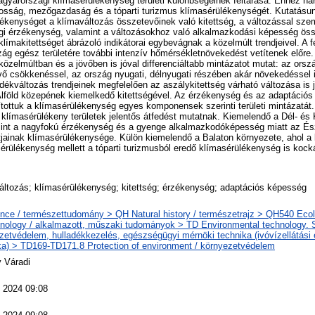
agyarországi klímasérülékenység területi különbségeinek feltárása. Ehhez 
kosság, mezőgazdaság és a tóparti turizmus klímasérülékenységét. Kutatás
lékenységet a klímaváltozás összetevőinek való kitettség, a változással sze
gi érzékenység, valamint a változásokhoz való alkalmazkodási képesség össz
klímakitettséget ábrázoló indikátorai egybevágnak a közelmúlt trendjeivel. A f
zág egész területére további intenzív hőmérsékletnövekedést vetítenek előr
özelmúltban és a jövőben is jóval differenciáltabb mintázatot mutat: az orszá
 csökkenéssel, az ország nyugati, délnyugati részében akár növekedéssel i
ékváltozás trendjeinek megfelelően az aszálykitettség várható változása is je
 Alföld közepének kiemelkedő kitettségével. Az érzékenység és az adaptációs
ítottuk a klímasérülékenység egyes komponensek szerinti területi mintázatá
n klímasérülékeny területek jelentős átfedést mutatnak. Kiemelendő a Dél- és
mint a nagyfokú érzékenység és a gyenge alkalmazkodóképesség miatt az É
tjainak klímasérülékenysége. Külön kiemelendő a Balaton környezete, ahol a 
ülékenység mellett a tóparti turizmusból eredő klímasérülékenység is kocká
áltozás; klímasérülékenység; kitettség; érzékenység; adaptációs képesség
nce / természettudomány > QH Natural history / természetrajz > QH540 Ecol
nology / alkalmazott, műszaki tudományok > TD Environmental technology. Sa
zetvédelem, hulladékkezelés, egészségügyi mérnöki technika (ivóvízellátási
ka) > TD169-TD171.8 Protection of environment / környezetvédelem
 Váradi
 2024 09:08