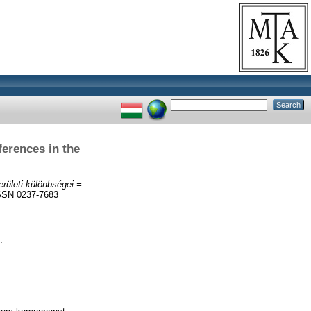
ferences in the
rületi különbségei =
ISSN 0237-7683
.