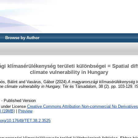
Browse by Author
i klímasérülékenység területi különbségei = Spatial dif
climate vulnerability in Hungary
ós, Bálint
and
Vasárus, Gábor
(2024)
A magyarországi klímasérülékenység te
he climate vulnerability in Hungary.
Tér és Társadalom, 38 (2). pp. 103-129. 
- Published Version
e under License
Creative Commons Attribution Non-commercial No Derivatives
d (19MB)
|
Preview
i.org/10.17649/TET.38.2.3525