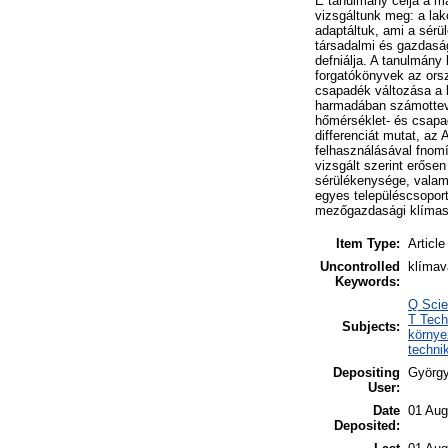
E tanulmány célja a m
vizsgáltunk meg: a la
adaptáltuk, ami a sérü
társadalmi és gazdasá
defniálja. A tanulmány 
forgatókönyvek az ors
csapadék változása a k
harmadában számottevő
hőmérséklet- és csapad
differenciát mutat, az
felhasználásával fnom
vizsgált szerint erőse
sérülékenysége, vala
egyes településcsopor
mezőgazdasági klímasér
Item Type:
Article
Uncontrolled
klímav
Keywords:
Q Scie
T Tech
Subjects:
környe
techni
Depositing
György
User:
Date
01 Aug
Deposited: