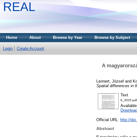
REAL
Home
About
Browse by Year
Browse by Subject
Login
Create Account
A magyarország
Lennert, József
and
Ko
Spatial differences in t
Text
6_3525.pdf
Availabl
Downloa
Official URL:
http://do
Abstract