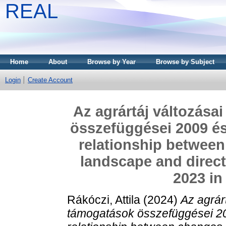
REAL
Home
About
Browse by Year
Browse by Subject
Login
Create Account
Az agrártáj változása
összefüggései 2009 és
relationship between
landscape and direc
2023 in
Rákóczi, Attila
(2024)
Az agrár
támogatások összefüggései 20