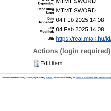
MTMT SWORD
Depositor:
Depositing
MTMT SWORD
User:
Date
04 Feb 2025 14:08
Deposited:
Last
04 Feb 2025 14:08
Modified:
https://real.mtak.hu/i
URI:
Actions (login required)
Edit Item
Repository of the Academy's Library is powered by
EPrints 3
which is developed by the
School of Electronics and Computer Scien