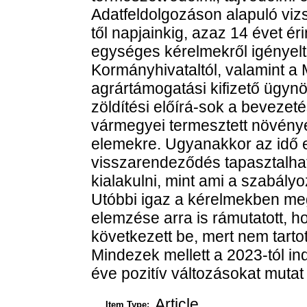
Adatfeldolgozáson alapuló vi
től napjainkig, azaz 14 évet é
egységes kérelmekről igénye
Kormányhivataltól, valamint a 
agrártámogatási kifizető ügynö
zöldítési előírá-sok a bevezet
vármegyei termesztett növények
elemekre. Ugyanakkor az idő 
visszarendeződés tapasztalha
kialakulni, mint ami a szabályo
Utóbbi igaz a kérelmekben megj
elemzése arra is rámutatott, 
következett be, mert nem tarto
Mindezek mellett a 2023-tól in
éve pozitív változásokat mutat
Article
Item Type: