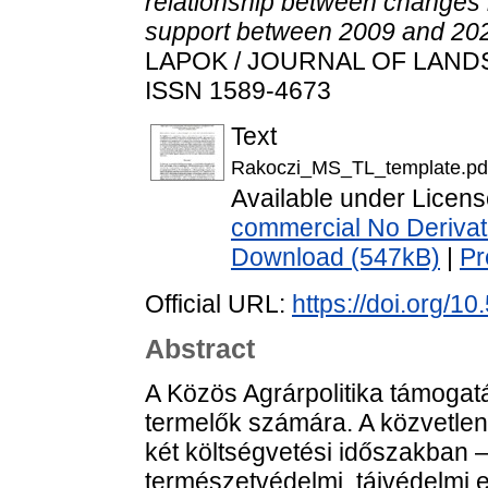
relationship between changes i
support between 2009 and 202
LAPOK / JOURNAL OF LANDSC
ISSN 1589-4673
Text
Rakoczi_MS_TL_template.pd
Available under Licen
commercial No Derivat
Download (547kB)
|
Pr
Official URL:
https://doi.org/10
Abstract
A Közös Agrárpolitika támogat
termelők számára. A közvetlen k
két költségvetési időszakban 
természetvédelmi, tájvédelmi e