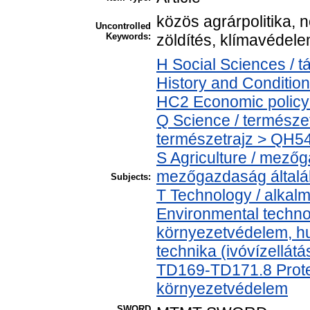
közös agrárpolitika, n
Uncontrolled
Keywords:
zöldítés, klímavédele
H Social Sciences /
History and Condition
HC2 Economic policy 
Q Science / természe
természetrajz > QH54
S Agriculture / mezőg
mezőgazdaság által
Subjects:
T Technology / alkal
Environmental technol
környezetvédelem, h
technika (ivóvízellát
TD169-TD171.8 Protec
környezetvédelem
SWORD