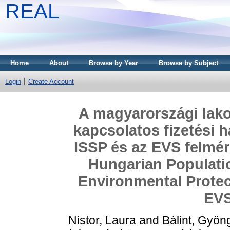
REAL
Home
About
Browse by Year
Browse by Subject
Login
Create Account
A magyarországi lak
kapcsolatos fizetési 
ISSP és az EVS felmér
Hungarian Populatio
Environmental Protec
EVS
Nistor, Laura
and
Bálint, Gyön