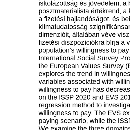
iskolázottság és jövedelem, a 
posztmaterialista értékrend, 
a fizetési hajlandóságot, és be
klímatudatosság szignifikánsan
dimenzióit, általában véve vis
fizetési diszpozíciókra bírja 
population’s willingness to pa
International Social Survey 
the European Values Survey (
explores the trend in willingne
variables associated with will
willingness to pay has decrea
on the ISSP 2020 and EVS 2017
regression method to investiga
willingness to pay. The EVS e
paying scenario, while the ISS
We examine the three domains