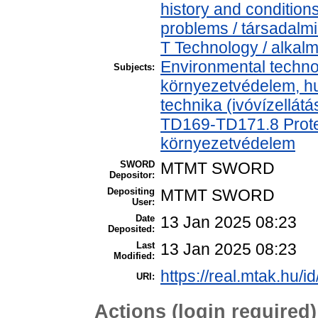
history and condition
problems / társadalmi
T Technology / alkal
Environmental technol
Subjects:
környezetvédelem, h
technika (ivóvízellát
TD169-TD171.8 Protec
környezetvédelem
SWORD
MTMT SWORD
Depositor:
Depositing
MTMT SWORD
User:
Date
13 Jan 2025 08:23
Deposited:
Last
13 Jan 2025 08:23
Modified:
https://real.mtak.hu/i
URI:
Actions (login required)