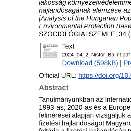
lakosság környezetvédelemmel
hajlandóságának elemzése az 
[Analysis of the Hungarian Popu
Environmental Protection Bas
SZOCIOLÓGIAI SZEMLE, 34 (4)
Text
2024_04_2_Nistor_Balint.pdf
Download (598kB)
|
Pr
Official URL:
https://doi.org/
Abstract
Tanulmányunkban az Internati
1993-as, 2020-as és a Europ
felmérései alapján vizsgáljuk
fizetési hajlandóságot Magyar
feltárja a fizetési hajlandóság