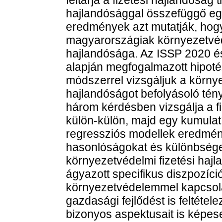
hajlandósággal összefüggő egy
eredmények azt mutatják, hogy
magyarországiak környezetvéd
hajlandósága. Az ISSP 2020 é
alapján megfogalmazott hipoté
módszerrel vizsgáljuk a körny
hajlandóságot befolyásoló tén
három kérdésben vizsgálja a f
külön-külön, majd egy kumulatí
regressziós modellek eredmén
hasonlóságokat és különbség
környezetvédelmi fizetési haj
ágyazott specifikus diszpozíc
környezetvédelemmel kapcsolat
gazdasági fejlődést is feltétel
bizonyos aspektusait is képes