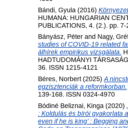
Bándi, Gyula
(2016)
Környezeth
HUMANA: HUNGARIAN CEN
PUBLICATIONS, 4. (2.). pp. 7
Bányász, Péter
and
Nagy, Gré
studies of COVID-19 related 
álhírek empirikus vizsgálata.
H
HADTUDOMÁNYI TÁRSASÁG FO
36. ISSN 1215-4121
Béres, Norbert
(2025)
A nincst
egzisztenciák a reformkorban.
139-168. ISSN 0324-4970
Bódiné Beliznai, Kinga
(2020)
: Koldulás és bírói gyakorlata 
even if he is king’ : Begging an