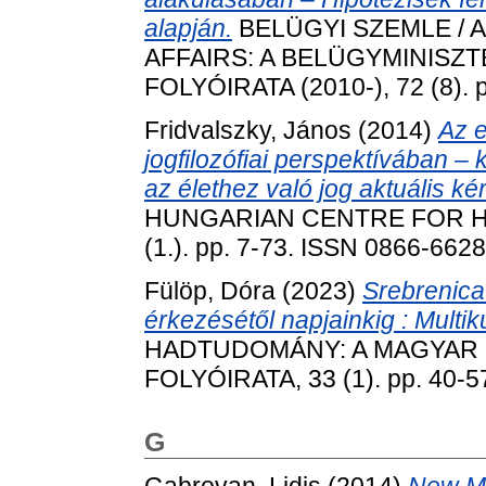
alapján.
BELÜGYI SZEMLE / 
AFFAIRS: A BELÜGYMINIS
FOLYÓIRATA (2010-), 72 (8). 
Fridvalszky, János
(2014)
Az 
jogfilozófiai perspektívában – 
az élethez való jog aktuális ké
HUNGARIAN CENTRE FOR HU
(1.). pp. 7-73. ISSN 0866-6628
Fülöp, Dóra
(2023)
Srebrenica
érkezésétől napjainkig : Multi
HADTUDOMÁNY: A MAGYAR
FOLYÓIRATA, 33 (1). pp. 40-5
G