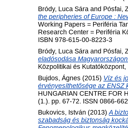
Bródy, Luca Sára
and
Pósfai,
the peripheries of Europe : Ne
Working Papers = Periféria Tan
Research Center = Periféria Kö
ISBN 978-615-00-8223-3
Bródy, Luca Sára
and
Pósfai,
eladósodása Magyarországon
Közpolitikai és Kutatóközpont
Bujdos, Ágnes
(2015)
Víz és j
érvényesíthetősége az ENSZ 
HUNGARIAN CENTRE FOR HU
(1.). pp. 67-72. ISSN 0866-66
Bukovics, István
(2013)
A bizt
szabadság és biztonság kockáz
Fenomenologikus megközelíté