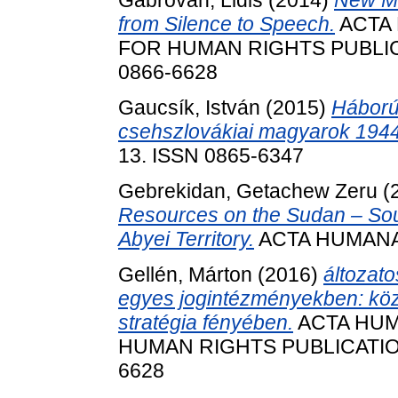
Gabrovan, Lidis
(2014)
New Mi
from Silence to Speech.
ACTA
FOR HUMAN RIGHTS PUBLICATI
0866-6628
Gaucsík, István
(2015)
Háború
csehszlovákiai magyarok 194
13. ISSN 0865-6347
Gebrekidan, Getachew Zeru
(
Resources on the Sudan – Sou
Abyei Territory.
ACTA HUMANA, 
Gellén, Márton
(2016)
áltozato
egyes jogintézményekben: köz
stratégia fényében.
ACTA HUM
HUMAN RIGHTS PUBLICATIONS, 
6628