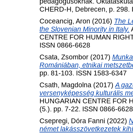
pedagógusoknak. Oktatáskuta
CHERD-H, Debrecen, p. 298.
Coceancig, Aron
(2016)
The Le
the Slovenian Minority in Italy.
CENTRE FOR HUMAN RIGHTS P
ISSN 0866-6628
Csata, Zsombor
(2017)
Munkae
Romániában, etnikai metszetb
pp. 81-103. ISSN 1583-6347
Csath, Magdolna
(2017)
A gaz
versenyképesség kulturális m
HUNGARIAN CENTRE FOR HU
(5.). pp. 7-22. ISSN 0866-6628
Csepregi, Dóra Fanni
(2022)
N
német lakásszövetkezetek kihí