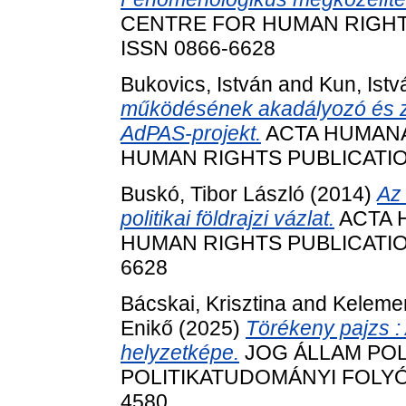
CENTRE FOR HUMAN RIGHTS P
ISSN 0866-6628
Bukovics, István
and
Kun, Istv
működésének akadályozó és za
AdPAS-projekt.
ACTA HUMANA
HUMAN RIGHTS PUBLICATIONS,
Buskó, Tibor László
(2014)
Az 
politikai földrajzi vázlat.
ACTA 
HUMAN RIGHTS PUBLICATIONS, 
6628
Bácskai, Krisztina
and
Keleme
Enikő
(2025)
Törékeny pajzs :
helyzetképe.
JOG ÁLLAM POLI
POLITIKATUDOMÁNYI FOLYÓIRA
4580