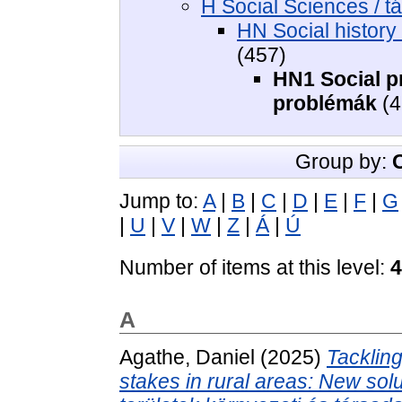
H Social Sciences / 
HN Social history 
(457)
HN1 Social p
problémák
(4
Group by:
Jump to:
A
|
B
|
C
|
D
|
E
|
F
|
G
|
U
|
V
|
W
|
Z
|
Á
|
Ú
Number of items at this level:
4
A
Agathe, Daniel
(2025)
Tackling
stakes in rural areas: New solu