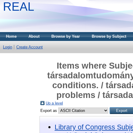
REAL
Home
About
Browse by Year
Browse by Subject
Login
Create Account
Items where Subjec
társadalomtudományo
conditions. / társa
problems / társada
Up a level
Export as
Library of Congress Subj