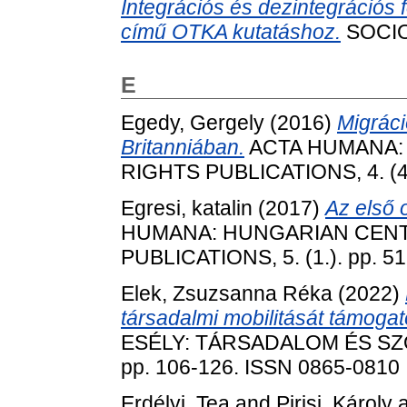
Integrációs és dezintegrációs
című OTKA kutatáshoz.
SOCIO.
E
Egedy, Gergely
(2016)
Migráci
Britanniában.
ACTA HUMANA:
RIGHTS PUBLICATIONS, 4. (4.
Egresi, katalin
(2017)
Az első 
HUMANA: HUNGARIAN CEN
PUBLICATIONS, 5. (1.). pp. 5
Elek, Zsuzsanna Réka
(2022)
társadalmi mobilitását támoga
ESÉLY: TÁRSADALOM ÉS SZOC
pp. 106-126. ISSN 0865-0810
Erdélyi, Tea
and
Pirisi, Károly