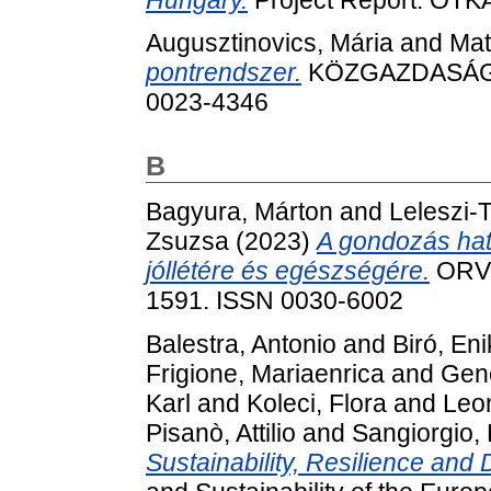
Augusztinovics, Mária
and
Mat
pontrendszer.
KÖZGAZDASÁGI S
0023-4346
B
Bagyura, Márton
and
Leleszi-T
Zsuzsa
(2023)
A gondozás hat
jóllétére és egészségére.
ORVO
1591. ISSN 0030-6002
Balestra, Antonio
and
Biró, En
Frigione, Mariaenrica
and
Gen
Karl
and
Koleci, Flora
and
Leon
Pisanò, Attilio
and
Sangiorgio,
Sustainability, Resilience and