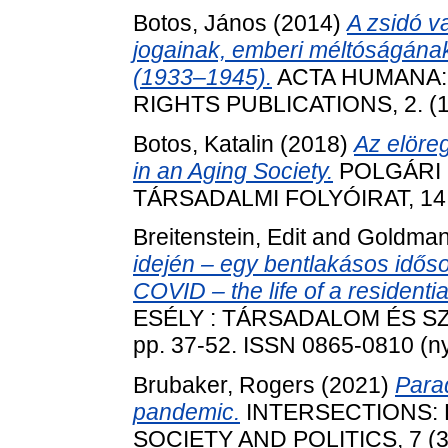
Botos, János
(2014)
A zsidó v
jogainak, emberi méltóságána
(1933–1945).
ACTA HUMANA:
RIGHTS PUBLICATIONS, 2. (1.
Botos, Katalin
(2018)
Az elöre
in an Aging Society.
POLGÁRI 
TÁRSADALMI FOLYÓIRAT, 14 (4
Breitenstein, Edit
and
Goldman
idején – egy bentlakásos idős
COVID – the life of a resident
ESÉLY : TÁRSADALOM ÉS SZO
pp. 37-52. ISSN 0865-0810 (ny
Brubaker, Rogers
(2021)
Para
pandemic.
INTERSECTIONS:
SOCIETY AND POLITICS, 7 (3)