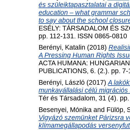
és szüleiktapasztalatai a digitá
education – what grammar scho
to say about the school closu
ESÉLY: TÁRSADALOM ÉS SZOC
pp. 112-131. ISSN 0865-0810
Berényi, Katalin
(2018)
Realisi
A Pressing Human Rights Issu
ACTA HUMANA: HUNGARIAN
PUBLICATIONS, 6. (2.). pp. 7
Berényi, László
(2017)
A lakók
munkavállalási célú migrációs
Tér és Társadalom, 31 (4). p
Besenyei, Mónika
and
Fülöp, 
Vigyázó szemünket Párizsra ve
klímamegállapodás versenyfut