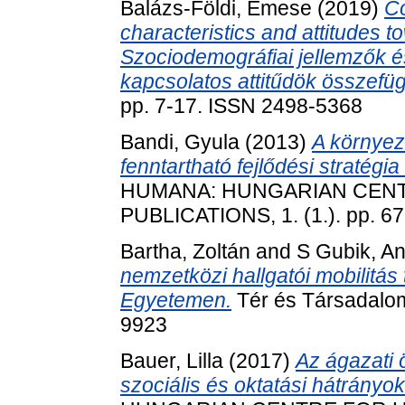
Balázs-Földi, Emese
(2019)
C
characteristics and attitudes t
Szociodemográfiai jellemzők é
kapcsolatos attitűdök összefü
pp. 7-17. ISSN 2498-5368
Bandi, Gyula
(2013)
A környez
fenntartható fejlődési stratégi
HUMANA: HUNGARIAN CEN
PUBLICATIONS, 1. (1.). pp. 6
Bartha, Zoltán
and
S Gubik, A
nemzetközi hallgatói mobilitás 
Egyetemen.
Tér és Társadalom
9923
Bauer, Lilla
(2017)
Az ágazati 
szociális és oktatási hátrányo