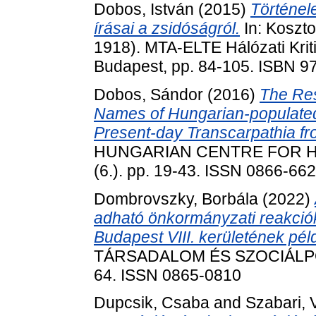
Dobos, István
(2015)
Történel
írásai a zsidóságról.
In: Koszt
1918). MTA-ELTE Hálózati Krit
Budapest, pp. 84-105. ISBN 9
Dobos, Sándor
(2016)
The Res
Names of Hungarian-populated S
Present-day Transcarpathia fr
HUNGARIAN CENTRE FOR HU
(6.). pp. 19-43. ISSN 0866-66
Dombrovszky, Borbála
(2022)
adható önkormányzati reakciók
Budapest VIII. kerületének pél
TÁRSADALOM ÉS SZOCIÁLPOLI
64. ISSN 0865-0810
Dupcsik, Csaba
and
Szabari, 