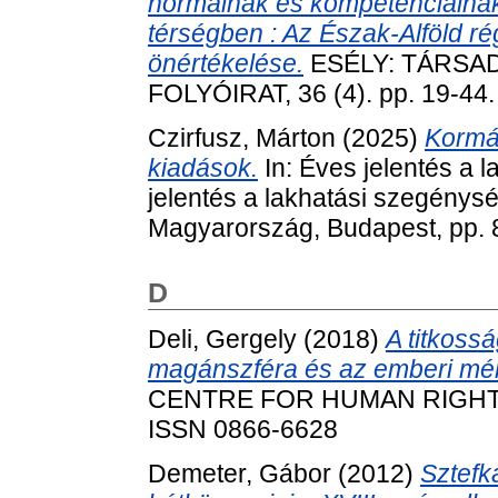
normáinak és kompetenciáinak
térségben : Az Észak-Alföld 
önértékelése.
ESÉLY: TÁRSAD
FOLYÓIRAT, 36 (4). pp. 19-44
Czirfusz, Márton
(2025)
Kormán
kiadások.
In: Éves jelentés a 
jelentés a lakhatási szegénysé
Magyarország, Budapest, pp. 
D
Deli, Gergely
(2018)
A titkossá
magánszféra és az emberi mél
CENTRE FOR HUMAN RIGHTS P
ISSN 0866-6628
Demeter, Gábor
(2012)
Sztefk