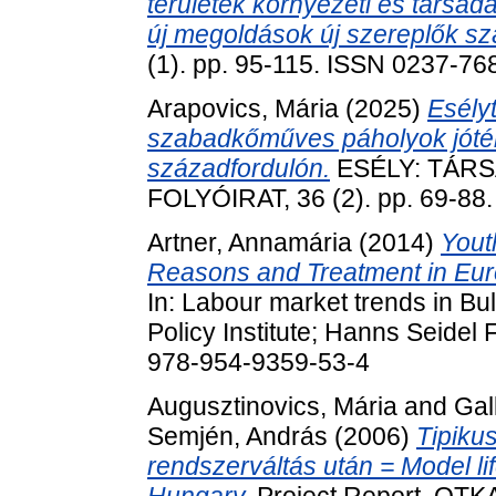
területek környezeti és társad
új megoldások új szereplők s
(1). pp. 95-115. ISSN 0237-76
Arapovics, Mária
(2025)
Esély
szabadkőműves páholyok jóté
századfordulón.
ESÉLY: TÁRS
FOLYÓIRAT, 36 (2). pp. 69-88
Artner, Annamária
(2014)
Yout
Reasons and Treatment in Eur
In: Labour market trends in B
Policy Institute; Hanns Seidel
978-954-9359-53-4
Augusztinovics, Mária
and
Gal
Semjén, András
(2006)
Tipiku
rendszerváltás után = Model lif
Hungary.
Project Report. OTK