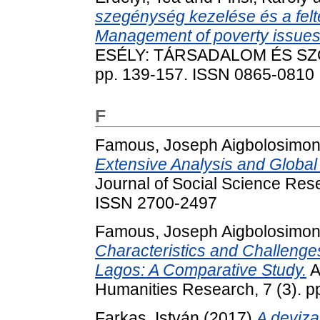
szegénység kezelése és a felté
Management of poverty issues
ESÉLY: TÁRSADALOM ÉS SZOC
pp. 139-157. ISSN 0865-0810
F
Famous, Joseph Aigbolosimo
Extensive Analysis and Global 
Journal of Social Science Res
ISSN 2700-2497
Famous, Joseph Aigbolosimo
Characteristics and Challenge
Lagos: A Comparative Study.
A
Humanities Research, 7 (3). 
Farkas, István
(2017)
A deviza