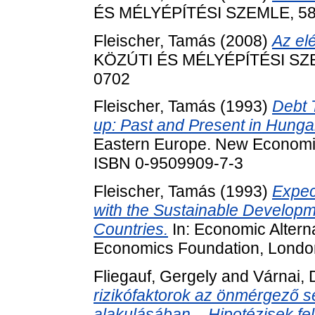
ÉS MÉLYÉPÍTÉSI SZEMLE, 58 (
Fleischer, Tamás
(2008)
Az el
KÖZÚTI ÉS MÉLYÉPÍTÉSI SZEML
0702
Fleischer, Tamás
(1993)
Debt 
up: Past and Present in Hunga
Eastern Europe. New Economic
ISBN 0-9509909-7-3
Fleischer, Tamás
(1993)
Expec
with the Sustainable Developm
Countries.
In: Economic Altern
Economics Foundation, London
Fliegauf, Gergely
and
Várnai, 
rizikófaktorok az önmérgező 
alakulásában – Hipotézisek fel