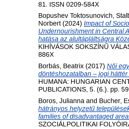
81. ISSN 0209-584X
Bopushev Toktosunovich, Stal
Norbert
(2024)
Impact of Soci
Undernourishment in Central A
hatása az alultápláltságra Kö
KIHÍVÁSOK SOKSZÍNŰ VÁLASZO
886X
Borbás, Beatrix
(2017)
Női eg
döntéshozatalban – jogi hátt
HUMANA: HUNGARIAN CEN
PUBLICATIONS, 5. (6.). pp. 5
Boros, Julianna
and
Bucher, E
hátrányos helyzetű települése
families of disadvantaged area
SZOCIÁLPOLITIKAI FOLYÓIRAT,