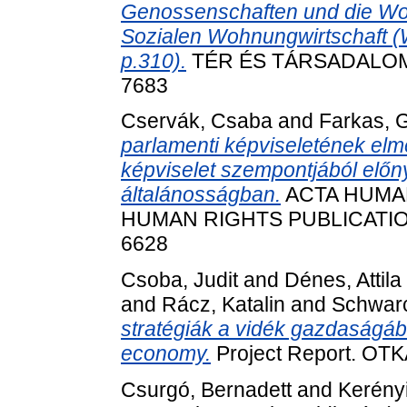
Genossenschaften und die Woh
Sozialen Wohnungwirtschaft (
p.310).
TÉR ÉS TÁRSADALOM, 3
7683
Cservák, Csaba
and
Farkas, 
parlamenti képviseletének elm
képviselet szempontjából előn
általánosságban.
ACTA HUMA
HUMAN RIGHTS PUBLICATIONS, 
6628
Csoba, Judit
and
Dénes, Attila
and
Rácz, Katalin
and
Schwarc
stratégiák a vidék gazdaságába
economy.
Project Report. OTK
Csurgó, Bernadett
and
Kerény