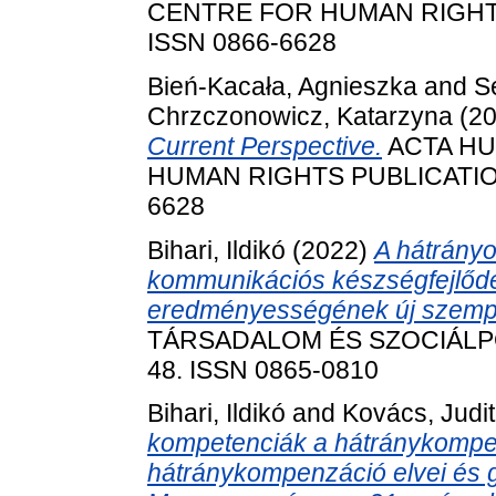
CENTRE FOR HUMAN RIGHTS P
ISSN 0866-6628
Bień-Kacała, Agnieszka
and
S
Chrzczonowicz, Katarzyna
(2
Current Perspective.
ACTA HU
HUMAN RIGHTS PUBLICATIONS, 
6628
Bihari, Ildikó
(2022)
A hátrányo
kommunikációs készségfejlődé
eredményességének új szempo
TÁRSADALOM ÉS SZOCIÁLPOLI
48. ISSN 0865-0810
Bihari, Ildikó
and
Kovács, Judit
kompetenciák a hátránykompe
hátránykompenzáció elvei és 