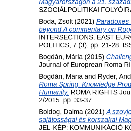
Magyarországon a 21. század
SZOCIÁLPOLITIKAI FOLYÓIRAT,
Boda, Zsolt
(2021)
Paradoxes 
beyond.A commentary on Roge
INTERSECTIONS: EAST EU
POLITICS, 7 (3). pp. 21-28. 
Bogdán, Mária
(2015)
Challen
Journal of Europrean Roma Rig
Bogdán, Mária
and
Ryder, An
Roma Spring: Knowledge Produ
Humanity.
ROMA RIGHTS Journa
2/2015. pp. 33-37.
Boldog, Dalma
(2021)
A szovj
sajátosságai és korszakai Ma
JEL-KÉP: KOMMUNIKÁCIÓ KÖZ