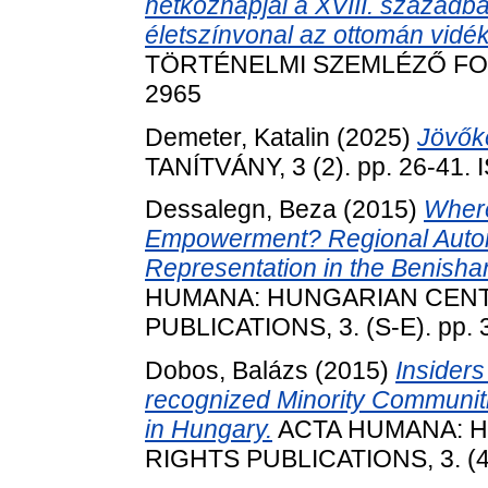
hétköznapjai a XVIII. századba
életszínvonal az ottomán vidé
TÖRTÉNELMI SZEMLÉZŐ FOLYÓ
2965
Demeter, Katalin
(2025)
Jövők
TANÍTVÁNY, 3 (2). pp. 26-41.
Dessalegn, Beza
(2015)
Wherei
Empowerment? Regional Auton
Representation in the Benisha
HUMANA: HUNGARIAN CEN
PUBLICATIONS, 3. (S-E). pp. 
Dobos, Balázs
(2015)
Insiders
recognized Minority Communiti
in Hungary.
ACTA HUMANA: 
RIGHTS PUBLICATIONS, 3. (4.