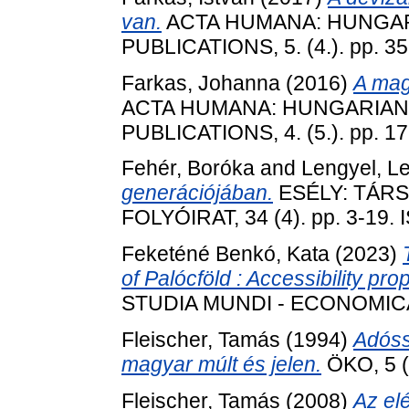
van.
ACTA HUMANA: HUNGA
PUBLICATIONS, 5. (4.). pp. 3
Farkas, Johanna
(2016)
A mag
ACTA HUMANA: HUNGARIAN
PUBLICATIONS, 4. (5.). pp. 1
Fehér, Boróka
and
Lengyel, L
generációjában.
ESÉLY: TÁRS
FOLYÓIRAT, 34 (4). pp. 3-19.
Feketéné Benkó, Kata
(2023)
of Palócföld : Accessibility propo
STUDIA MUNDI - ECONOMICA, 
Fleischer, Tamás
(1994)
Adóss
magyar múlt és jelen.
ÖKO, 5 (
Fleischer, Tamás
(2008)
Az el