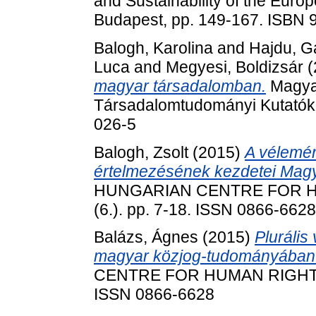
and Sustainability of the Eur
Budapest, pp. 149-167. ISBN
Balogh, Karolina
and
Hajdu, G
Luca
and
Megyesi, Boldizsár
(
magyar társadalomban.
Magya
Társadalomtudományi Kutatók
026-5
Balogh, Zsolt
(2015)
A vélemén
értelmezésének kezdetei Mag
HUNGARIAN CENTRE FOR HU
(6.). pp. 7-18. ISSN 0866-6628
Balázs, Ágnes
(2015)
Plurális
magyar közjog-tudományában
CENTRE FOR HUMAN RIGHTS P
ISSN 0866-6628