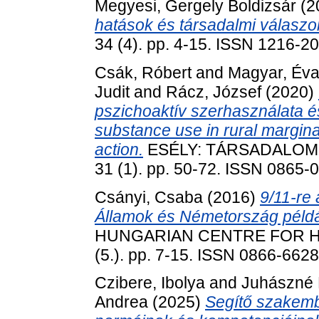
Megyesi, Gergely Boldizsár
(2
hatások és társadalmi válaszok
34 (4). pp. 4-15. ISSN 1216-2
Csák, Róbert
and
Magyar, Év
Judit
and
Rácz, József
(2020)
pszichoaktív szerhasználata é
substance use in rural margina
action.
ESÉLY: TÁRSADALOM 
31 (1). pp. 50-72. ISSN 0865-
Csányi, Csaba
(2016)
9/11-re
Államok és Németország példá
HUNGARIAN CENTRE FOR HU
(5.). pp. 7-15. ISSN 0866-6628
Czibere, Ibolya
and
Juhászné 
Andrea
(2025)
Segítő szakemb