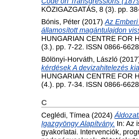
Code on Transgressions (1879
KÖZIGAZGATÁS, 8 (3). pp. 38
Bónis, Péter
(2017)
Az Emberi 
államosított magántulajdon vis
HUNGARIAN CENTRE FOR HU
(3.). pp. 7-22. ISSN 0866-6628
Bölönyi-Horváth, László
(2017
kérdések A devizahitelezés kia
HUNGARIAN CENTRE FOR HU
(4.). pp. 7-34. ISSN 0866-6628
C
Ceglédi, Tímea
(2024)
Áldozat
Igazgyöngy Alapítvány.
In: Az 
gyakorlatai. Intervenciók, pr