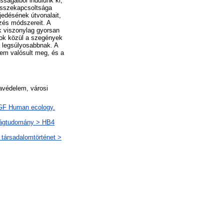
ságaiból indulunk ki,
 összekapcsoltsága
jedésének útvonalait,
zés módszereit. A
k viszonylag gyorsan
sok közül a szegények
a legsúlyosabbnak. A
nem valósult meg, és a
mavédelem, városi
> GF Human ecology.
ságtudomány > HB4
 társadalomtörténet >