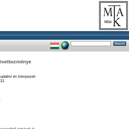
következménye
sadalmi és környezeti
411
.