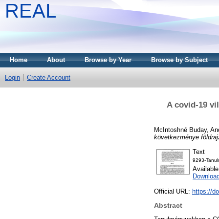
REAL
Home
About
Browse by Year
Browse by Subject
Login
Create Account
A covid-19 v
McIntoshné Buday, An
következménye földra
Text
9293-Tanul
Availabl
Downloa
Official URL:
https://d
Abstract