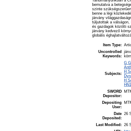
Tanulmányunkban a COV
bemutatva a betegségek
szinte szükségszerűen 
benne a légi közlekedé
járvány világgazdaságr
túljutottak a válságon
és gazdagok közötti s
járvány kedvező környe
globális éghajlatválto
Item Type:
Arti
Uncontrolled
járv
Keywords:
kör
G Ge
Anth
H S
Subjects:
Dyn
H S
HN1
SWORD
MT
Depositor:
Depositing
MT
User:
Date
26 
Deposited:
Last Modified:
26 