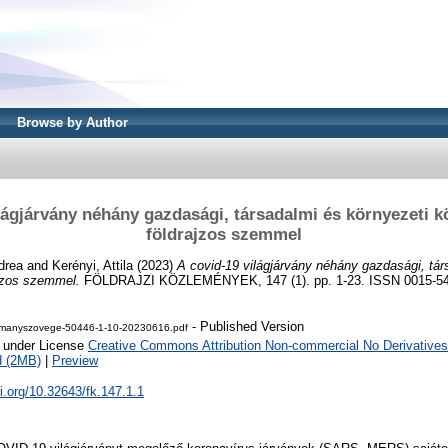
Browse by Author
ilágjárvány néhány gazdasági, társadalmi és környezeti 
földrajzos szemmel
drea
and
Kerényi, Attila
(2023)
A covid-19 világjárvány néhány gazdasági, tár
jzos szemmel.
FÖLDRAJZI KÖZLEMÉNYEK, 147 (1). pp. 1-23. ISSN 0015-5
- Published Version
manyszovege-50446-1-10-20230616.pdf
e under License
Creative Commons Attribution Non-commercial No Derivatives
d (2MB)
|
Preview
oi.org/10.32643/fk.147.1.1