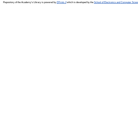
Repository of the Academy's Library is powered by
EPrints 3
which is developed by the
School of Electronics and Computer Scien