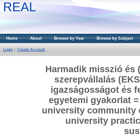
REAL
Home
About
Browse by Year
Browse by Subject
Login
Create Account
Harmadik misszió és 
szerepvállalás (EKS
igazságosságot és f
egyetemi gyakorlat =
university community
university practic
sus