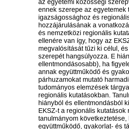
az egyetemi közösségi szerepv
ennek szerepe az egyetemek tá
igazságossághoz és regionális
hozzájárulásának a vonatkozás
és nemzetközi regionális kuta
ellenére van így, hogy az EKSZ 
megvalósítását tűzi ki célul, 
szerepét hangsúlyozza. E hiá
ellentmondásosabb), ha figye
annak együttműködő és gyakorl
párhuzamokat mutató harmadik
tudományos elemzések tárgya 
regionális kutatásokban. Tanu
hiányból és ellentmondásból k
EKSZ-t a regionális kutatások 
tanulmányom következtetése,
együttműködő, gyakorlat- és tá