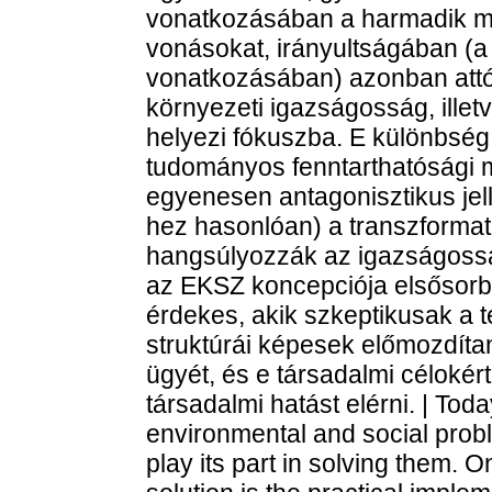
vonatkozásában a harmadik mi
vonásokat, irányultságában (a k
vonatkozásában) azonban attól 
környezeti igazságosság, illetv
helyezi fókuszba. E különbség
tudományos fenntarthatósági me
egyenesen antagonisztikus jel
hez hasonlóan) a transzformat
hangsúlyozzák az igazságossá
az EKSZ koncepciója elsősorb
érdekes, akik szkeptikusak a 
struktúrái képesek előmozdíta
ügyét, és e társadalmi célokér
társadalmi hatást elérni. | Toda
environmental and social prob
play its part in solving them. O