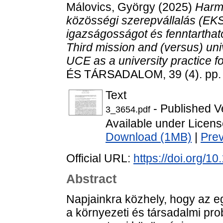
Málovics, György
(2025)
Harma
közösségi szerepvállalás (EKSZ
igazságosságot és fenntarthat
Third mission and (versus) u
UCE as a university practice for
ÉS TÁRSADALOM, 39 (4). pp. 
Text
- Published V
3_3654.pdf
Available under Licen
Download (1MB)
|
Pre
Official URL:
https://doi.org/1
Abstract
Napjainkra közhely, hogy az eg
a környezeti és társadalmi p