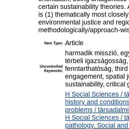
certain sustainability theories
is (1) thematically most closely 
environmental justice and regio
methodologically/approach-wise 
Article
Item Type:
harmadik misszió, eg
térbeli igazságosság
Uncontrolled
fenntarthatóság, thir
Keywords:
engagement, spatial j
sustainability, critica
H Social Sciences / 
history and condition
problems / társadalmi
H Social Sciences / 
pathology. Social and 