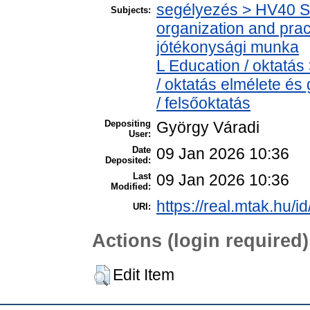
segélyezés > HV40 Soc
Subjects:
organization and pract
jótékonysági munka
L Education / oktatás
/ oktatás elmélete é
/ felsőoktatás
Depositing
György Váradi
User:
Date
09 Jan 2026 10:36
Deposited:
Last
09 Jan 2026 10:36
Modified:
https://real.mtak.hu/i
URI:
Actions (login required)
Edit Item