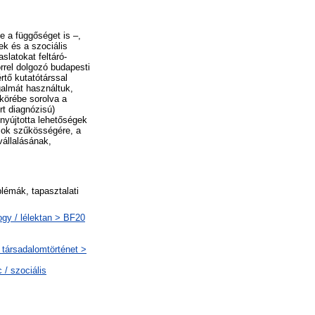
e a függőséget is –,
ek és a szociális
slatokat feltáró-
rrel dolgozó budapesti
rtő kutatótárssal
galmát használtuk,
 körébe sorolva a
rt diagnózisú)
 nyújtotta lehetőségek
ások szűkösségére, a
állalásának,
lémák, tapasztalati
ogy / lélektan > BF20
 társadalomtörténet >
/ szociális