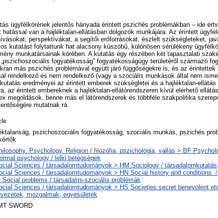
látás ügyfélkörének jelentős hányada érintett pszichés problémákban – ide értv
t hatással van a hajléktalan-ellátásban dolgozók munkájára. Az érintett ügyfel
ívásokat, perspektívákat, a segítői erőforrásokat, észlelt szükségleteket, java
os kutatást folytattunk hat alacsony küszöbű, különösen sérülékeny ügyfélkö
ézmény munkatársainak körében. A kutatás egy részében két tapasztalati szaké
 „pszichoszociális fogyatékosság” fogyatékosságügy területéről származó fo
akran más pszichés problémával együtt járó függőségekre is, és az érintettek
ssal rendelkező és nem rendelkező (vagy a szociális munkások által nem isme
 kutatás eredményei az érintett emberek szükségletei és a hajléktalan-ellátás
a, az érintett embereknek a hajléktalan-ellátórendszeren kívül elérhető ellát
x megoldások, benne más el látórendszerek és többféle szakpolitika szerepv
entőségére mutatnak rá.
cle
éktalanság, pszichoszociális fogyatékosság, szociális munkás, pszichés prob
kértők
ilosophy. Psychology. Religion / filozófia, pszichológia, vallás > BF Psychol
ormal psychology / lelki betegségek
ocial Sciences / társadalomtudományok > HM Sociology / társadalomkutatás
ocial Sciences / társadalomtudományok > HN Social history and conditions. /
 Social problems / társadalmi-szociális problémák
ocial Sciences / társadalomtudományok > HS Societies secret benevolent etc 
rvezetek, mozgalmak, egyesületek
MT SWORD