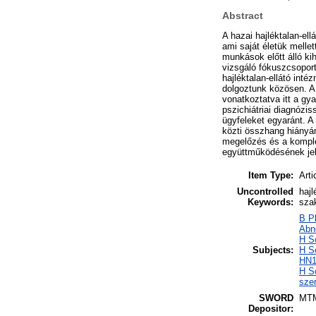
Abstract
A hazai hajléktalan-el
ami saját életük mellet
munkások előtt álló kih
vizsgáló fókuszcsoport
hajléktalan-ellátó int
dolgoztunk közösen. A
vonatkoztatva itt a gy
pszichiátriai diagnózi
ügyfeleket egyaránt. A
közti összhang hiányár
megelőzés és a komple
együttműködésének jel
Item Type:
Arti
Uncontrolled
hajl
Keywords:
sza
B Ph
Abn
H S
Subjects:
H S
HN1
H S
sze
SWORD
MT
Depositor: