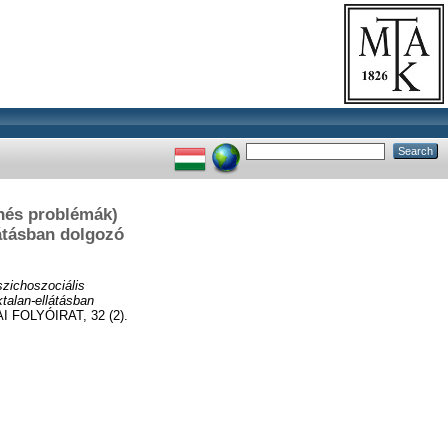
chés problémák)
látásban dolgozó
szichoszociális
talan-ellátásban
FOLYÓIRAT, 32 (2).