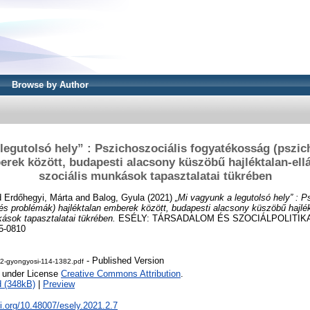
Browse by Author
legutolsó hely” : Pszichoszociális fogyatékosság (pszi
erek között, budapesti alacsony küszöbű hajléktalan-el
szociális munkások tapasztalatai tükrében
d
Erdőhegyi, Márta
and
Balog, Gyula
(2021)
„Mi vagyunk a legutolsó hely” : P
s problémák) hajléktalan emberek között, budapesti alacsony küszöbű hajlék
ások tapasztalatai tükrében.
ESÉLY: TÁRSADALOM ÉS SZOCIÁLPOLITIKAI 
5-0810
- Published Version
-2-gyongyosi-114-1382.pdf
e under License
Creative Commons Attribution
.
 (348kB)
|
Preview
oi.org/10.48007/esely.2021.2.7