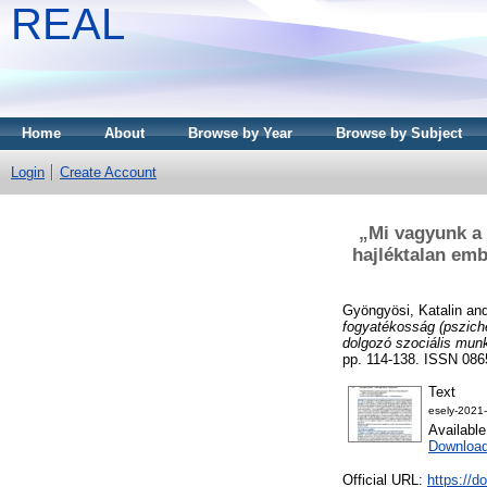
REAL
Home
About
Browse by Year
Browse by Subject
Login
Create Account
„Mi vagyunk a 
hajléktalan emb
Gyöngyösi, Katalin
an
fogyatékosság (psziché
dolgozó szociális munk
pp. 114-138. ISSN 086
Text
esely-2021
Availabl
Download
Official URL:
https://d