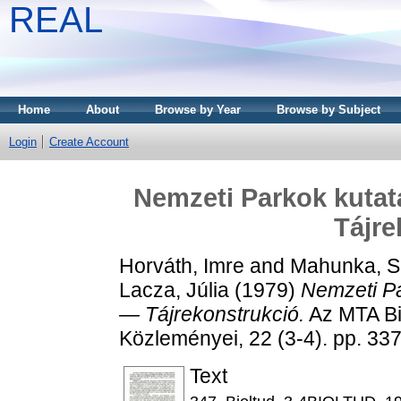
REAL
Home
About
Browse by Year
Browse by Subject
Login
Create Account
Nemzeti Parkok kuta
Tájre
Horváth, Imre
and
Mahunka, S
Lacza, Júlia
(1979)
Nemzeti P
— Tájrekonstrukció.
Az MTA Bi
Közleményei, 22 (3-4). pp. 3
Text