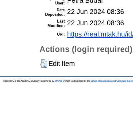
Petra Budai
User:
Date
22 Jun 2024 08:36
Deposited:
Last
22 Jun 2024 08:36
Modified:
https://real.mtak.hu/i
URI:
Actions (login required)
Edit Item
Repository of the Academy's Library is powered by
EPrints 3
which is developed by the
School of Electronics and Computer Scien