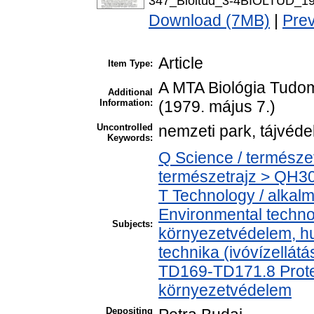
347_Bioltud_3-4BIOLTUD_19
Download (7MB)
|
Pre
Article
Item Type:
A MTA Biológia Tudo
Additional
Information:
(1979. május 7.)
Uncontrolled
nemzeti park, tájvéd
Keywords:
Q Science / természe
természetrajz > QH301
T Technology / alkal
Environmental technol
Subjects:
környezetvédelem, h
technika (ivóvízellát
TD169-TD171.8 Protec
környezetvédelem
Depositing