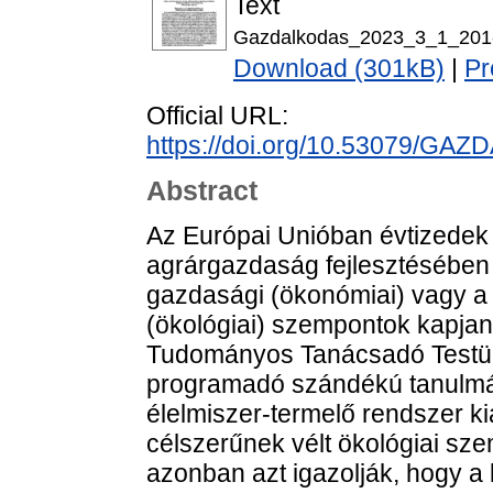
Text
Gazdalkodas_2023_3_1_201-
Download (301kB)
|
Pr
Official URL:
https://doi.org/10.53079/GAZ
Abstract
Az Európai Unióban évtizedek ót
agrárgazdaság fejlesztésében 
gazdasági (ökonómiai) vagy a
(ökológiai) szempontok kapjan
Tudományos Tanácsadó Testüle
programadó szándékú tanulm
élelmiszer-termelő rendszer k
célszerűnek vélt ökológiai sze
azonban azt igazolják, hogy a 