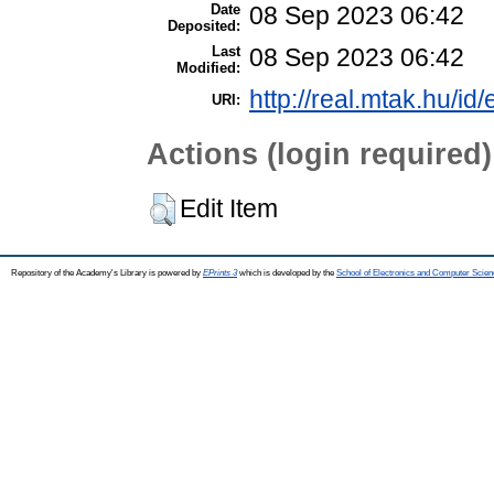
Date
08 Sep 2023 06:42
Deposited:
Last
08 Sep 2023 06:42
Modified:
http://real.mtak.hu/id
URI:
Actions (login required)
Edit Item
Repository of the Academy's Library is powered by
EPrints 3
which is developed by the
School of Electronics and Computer Scien