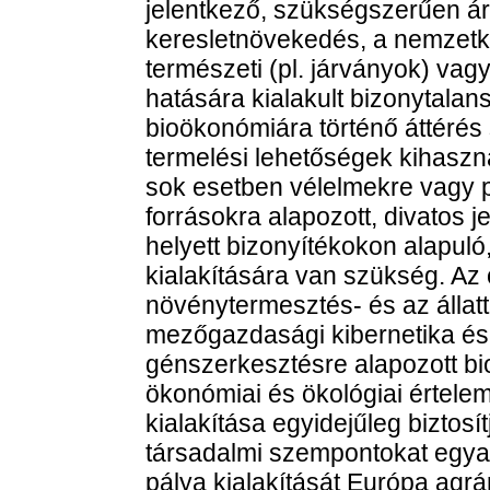
jelentkező, szükségszerűen ár
keresletnövekedés, a nemzetkö
természeti (pl. járványok) vag
hatására kialakult bizonytala
bioökonómiára történő áttérés
termelési lehetőségek kihaszn
sok esetben vélelmekre vagy 
forrásokra alapozott, divatos 
helyett bizonyítékokon alapuló,
kialakítására van szükség. Az
növénytermesztés- és az állatt
mezőgazdasági kibernetika és 
génszerkesztésre alapozott bi
ökonómiai és ökológiai értel
kialakítása egyidejűleg biztosí
társadalmi szempontokat egyará
pálya kialakítását Európa agr