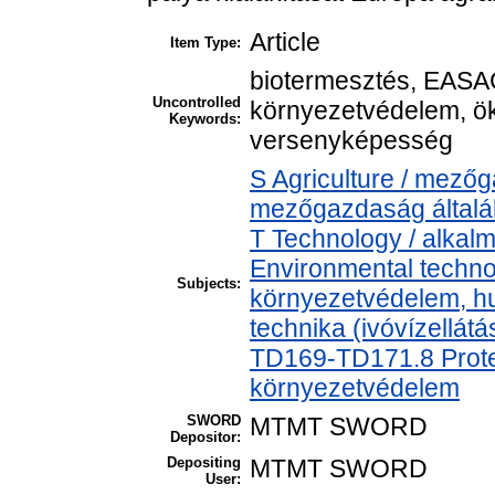
Article
Item Type:
biotermesztés, EASA
Uncontrolled
környezetvédelem, ök
Keywords:
versenyképesség
S Agriculture / mezőg
mezőgazdaság által
T Technology / alkal
Environmental technol
Subjects:
környezetvédelem, h
technika (ivóvízellát
TD169-TD171.8 Protec
környezetvédelem
SWORD
MTMT SWORD
Depositor:
Depositing
MTMT SWORD
User: