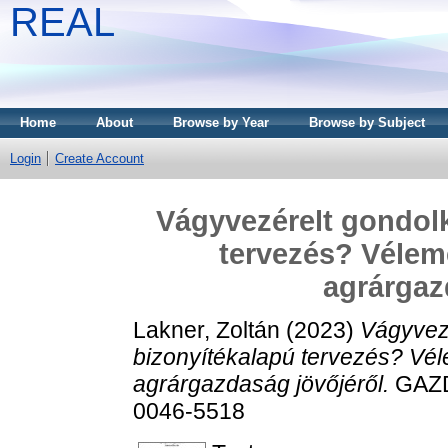
REAL
Home
About
Browse by Year
Browse by Subject
Login
Create Account
Vágyvezérelt gondol
tervezés? Vélemé
agrárgaz
Lakner, Zoltán
(2023)
Vágyvez
bizonyítékalapú tervezés? Vél
agrárgazdaság jövőjéről.
GAZD
0046-5518