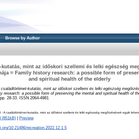
Browse by Author
-kutatás, mint az időskori szellemi és lelki egészség m
ája = Family history research: a possible form of prese
and spiritual health of the elderly
 családtörténet-kutatás, mint az időskori szellemi és lelki egészség megőrz
y research: a possible form of preserving the mental and spiritual health of the
pp. 28-33. ISSN 2064-4981
 - A családtörténet-kutatás, mint az időskori szellemi és lelki egészség megőrzésének egyik lehe
 (851kB)
|
Preview
oi.org/10.21486/recreation.2022.12.1.5