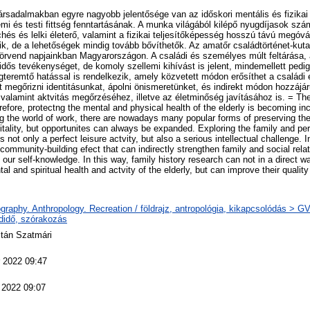
ársadalmakban egyre nagyobb jelentősége van az időskori mentális és fizika
i és testi fittség fenntartásának. A munka világából kilépő nyugdíjasok sz
hés és lelki életerő, valamint a fizikai teljesítőképesség hosszú távú meg
ik, de a lehetőségek mindig tovább bővíthetők. Az amatőr családtörténet-ku
örvend napjainkban Magyarországon. A családi és személyes múlt feltárása, 
ős tevékenységet, de komoly szellemi kihívást is jelent, mindemellett pedig
teremtő hatással is rendelkezik, amely közvetett módon erősíthet a családi 
 megőrizni identitásunkat, ápolni önismeretünket, és indirekt módon hozzájáru
valamint aktvitás megőrzéséhez, illetve az életminőség javításához is. = T
refore, protectng the mental and physical health of the elderly is becoming in
ng the world of work, there are nowadays many popular forms of preserving the
itality, but opportunites can always be expanded. Exploring the family and per
 not only a perfect leisure actvity, but also a serious intellectual challenge. I
community-building efect that can indirectly strengthen family and social rela
e our self-knowledge. In this way, family history research can not in a direct w
l and spiritual health and actvity of the elderly, but can improve their quality o
raphy. Anthropology. Recreation / földrajz, antropológia, kikapcsolódás > GV
didő, szórakozás
ltán Szatmári
r 2022 09:47
 2022 09:07