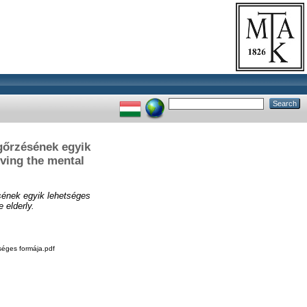
egőrzésének egyik
rving the mental
ésének egyik lehetséges
 elderly.
tséges formája.pdf