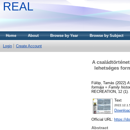
REAL
Home
About
Browse by Year
Browse by Subject
Login
Create Account
A családtörténet
lehetséges form
Fülöp, Tamás
(2022)
A
formája = Family histor
RECREATION, 12 (1). 
Text
2022.12.1.5
Download
Official URL:
https://d
Abstract