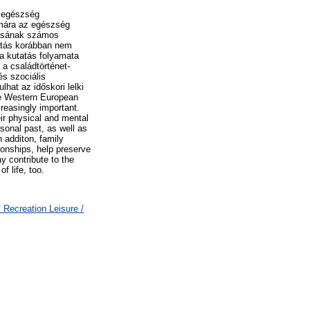
i egészség
ámára az egészség
óvásának számos
tatás korábban nem
a kutatás folyamata
 a családtörténet-
és szociális
lhat az időskori lelki
he Western European
creasingly important.
ir physical and mental
sonal past, as well as
n additon, family
tonships, help preserve
ay contribute to the
f life, too.
 Recreation Leisure /