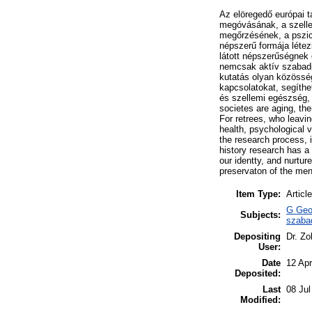
Az elöregedő európai t
megóvásának, a szellem
megőrzésének, a pszic
népszerű formája létez
látott népszerűségnek 
nemcsak aktív szabadid
kutatás olyan közösség
kapcsolatokat, segíthet
és szellemi egészség, 
societes are aging, the
For retrees, who leavi
health, psychological v
the research process, is
history research has a 
our identty, and nurtur
preservaton of the menta
Item Type:
Article
G Geog
Subjects:
szaba
Depositing
Dr. Zo
User:
Date
12 Ap
Deposited:
Last
08 Jul
Modified: