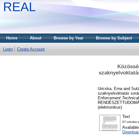
REAL
Home
About
Browse by Year
Browse by Subject
Login
Create Account
Közösség
szaknyelvoktatá
Uricska, Erna
and
Sut
szaknyelvoktatás sorá
Enforcement Technica
RENDÉSZETTUDOMÁNYI 
(elektronikus)
Text
07-uricska-
Availabl
Downloa