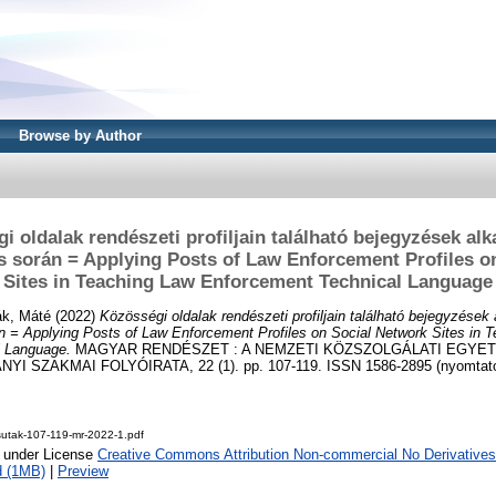
Browse by Author
i oldalak rendészeti profiljain található bejegyzések al
s során = Applying Posts of Law Enforcement Profiles o
Sites in Teaching Law Enforcement Technical Language
ák, Máté
(2022)
Közösségi oldalak rendészeti profiljain található bejegyzése
n = Applying Posts of Law Enforcement Profiles on Social Network Sites in 
l Language.
MAGYAR RENDÉSZET : A NEMZETI KÖZSZOLGÁLATI EGYE
SZAKMAI FOLYÓIRATA, 22 (1). pp. 107-119. ISSN 1586-2895 (nyomtatot
sutak-107-119-mr-2022-1.pdf
e under License
Creative Commons Attribution Non-commercial No Derivatives
d (1MB)
|
Preview