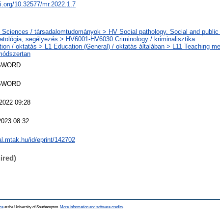
oi.org/10.32577/mr.2022.1.7
 Sciences / társadalomtudományok > HV Social pathology. Social and public 
atológia, segélyezés > HV6001-HV6030 Criminology / kriminalisztika
ion / oktatás > L1 Education (General) / oktatás általában > L11 Teaching me
módszertan
SWORD
SWORD
2022 09:28
2023 08:32
eal.mtak.hu/id/eprint/142702
ired)
ce
at the University of Southampton.
More information and software credits
.