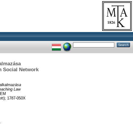
kalmazása
n Social Network
k alkalmazása
Teaching Law
TEM
t); 1787-050X
.