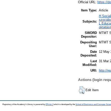
Official URL:
https://d
Item Type:
Article
H Social
szociálp
Subjects:
L Educat
oktatás
SWORD
MTMT 
Depositor:
Depositing
MTMT 
User:
Date
12 May 
Deposited:
Last
31 Mar 
Modified:
URI:
http://r
Actions (login requ
Edit Item
Repository of the Academy's Library is powered by
EPrints 3
which is developed by the
School of Electronics and Computer Scien