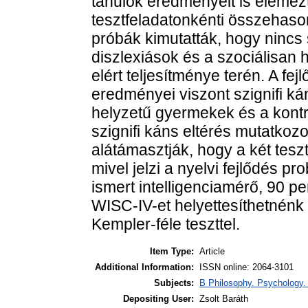
tanulók eredményeit is elemezt
tesztfeladatonkénti összehasonl
próbák kimutatták, hogy nincs 
diszlexiások és a szociálisan 
elért teljesítménye terén. A fej
eredményei viszont szignifi ká
helyzetű gyermekek és a kontr
szignifi káns eltérés mutatkoz
alátámasztják, hogy a két tesz
mivel jelzi a nyelvi fejlődés p
ismert intelligenciamérő, 90 pe
WISC-IV-et helyettesíthetnénk 
Kempler-féle teszttel.
Item Type:
Article
Additional Information:
ISSN online: 2064-3101
Subjects:
B Philosophy. Psychology. R
Depositing User:
Zsolt Baráth