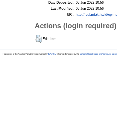
Date Deposited:
03 Jun 2022 10:56
Last Modified:
03 Jun 2022 10:56
URI:
http://real.mtak.hu/id/eprin
Actions (login required)
Edit Item
Repository of the Academy's Library is powered by
EPrints 3
which is developed by the
School of Electronics and Computer Scien