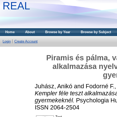
REAL
Home
About
Browse by Year
Browse by Subject
Login
Create Account
Piramis és pálma, v
alkalmazása nyelv
gye
Juhász, Anikó
and
Fodorné F.,
Kempler féle teszt alkalmazása
gyermekeknél.
Psychologia Hun
ISSN 2064-2504
Text