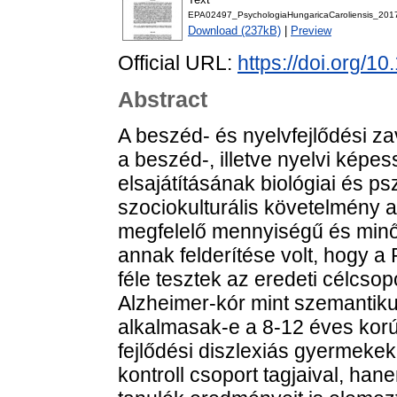
EPA02497_PsychologiaHungaricaCaroliensis_201
Download (237kB)
|
Preview
Official URL:
https://doi.org/
Abstract
A beszéd- és nyelvfejlődési z
a beszéd-, illetve nyelvi képe
elsajátításának biológiai és psz
szociokulturális követelmény a
megfelelő mennyiségű és minő
annak felderítése volt, hogy a
féle tesztek az eredeti célcsopo
Alzheimer-kór mint szemantikus 
alkalmasak-e a 8-12 éves kor
fejlődési diszlexiás gyermekek
kontroll csoport tagjaival, ha