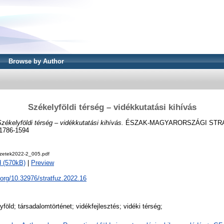
Browse by Author
Székelyföldi térség – vidékkutatási kihívás
zékelyföldi térség – vidékkutatási kihívás.
ÉSZAK-MAGYARORSZÁGI STRA
 1786-1594
fuzetek2022-2_005.pdf
 (570kB)
|
Preview
i.org/10.32976/stratfuz.2022.16
föld; társadalomtörténet; vidékfejlesztés; vidéki térség;