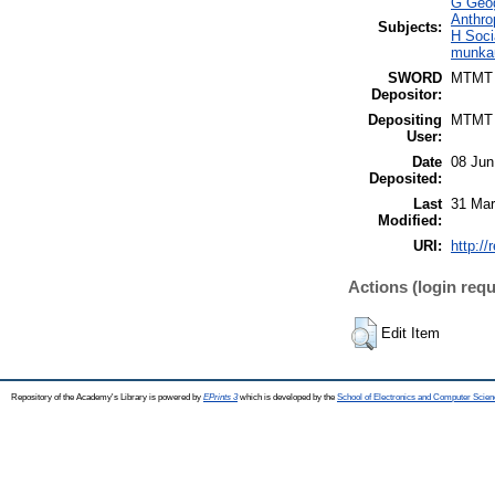
G Geog
Anthro
Subjects:
H Soci
munkaü
SWORD
MTMT
Depositor:
Depositing
MTMT
User:
Date
08 Jun
Deposited:
Last
31 Mar
Modified:
URI:
http://
Actions (login requ
Edit Item
Repository of the Academy's Library is powered by
EPrints 3
which is developed by the
School of Electronics and Computer Scien