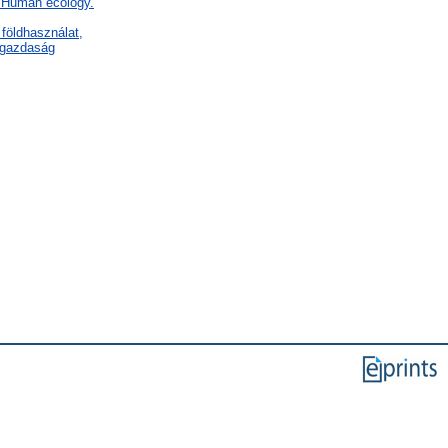
F Human ecology.
földhasználat,
 gazdaság