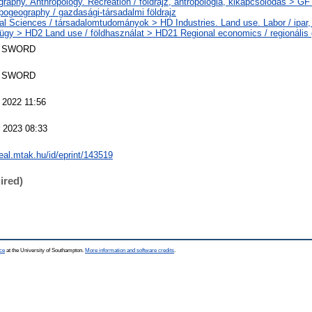
raphy. Anthropology. Recreation / földrajz, antropológia, kikapcsolódás > G
pogeography / gazdasági-társadalmi földrajz
al Sciences / társadalomtudományok > HD Industries. Land use. Labor / ipar, 
gy > HD2 Land use / földhasználat > HD21 Regional economics / regionális
 SWORD
 SWORD
 2022 11:56
 2023 08:33
real.mtak.hu/id/eprint/143519
ired)
ce
at the University of Southampton.
More information and software credits
.