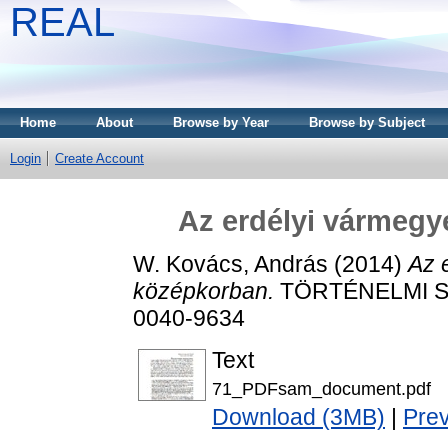
REAL
Home
About
Browse by Year
Browse by Subject
Login
Create Account
Az erdélyi vármegy
W. Kovács, András
(2014)
Az 
középkorban.
TÖRTÉNELMI SZE
0040-9634
Text
71_PDFsam_document.pdf
Download (3MB)
|
Pre