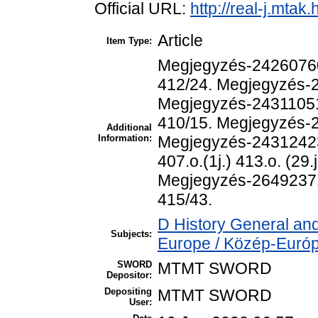
Official URL:
http://real-j.mta
Article
Item Type:
Megjegyzés-2426076
412/24. Megjegyzés-24
Megjegyzés-2431105
410/15. Megjegyzés-2
Additional
Information:
Megjegyzés-2431242
407.o.(1j.) 413.o. (29.j
Megjegyzés-26492371 
415/43.
D History General and
Subjects:
Europe / Közép-Euró
SWORD
MTMT SWORD
Depositor:
Depositing
MTMT SWORD
User: