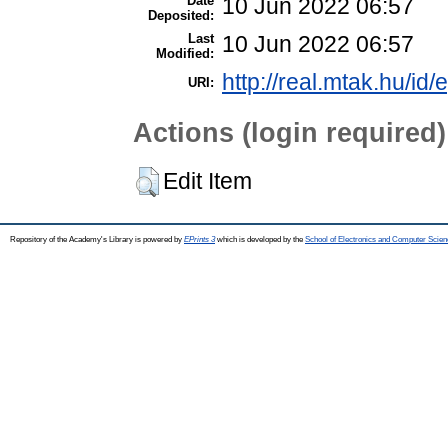
Date
10 Jun 2022 06:57
Deposited:
Last
10 Jun 2022 06:57
Modified:
http://real.mtak.hu/id
URI:
Actions (login required)
Edit Item
Repository of the Academy's Library is powered by
EPrints 3
which is developed by the
School of Electronics and Computer Scien