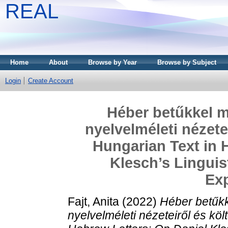
REAL
Home
About
Browse by Year
Browse by Subject
Login
Create Account
Héber betűkkel m
nyelvelméleti nézetei
Hungarian Text in 
Klesch’s Linguis
Ex
Fajt, Anita
(2022)
Héber betűkk
nyelvelméleti nézeteiről és költ