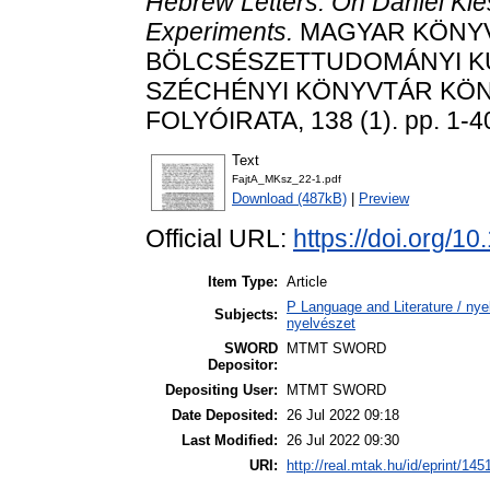
Hebrew Letters: On Daniel Kles
Experiments.
MAGYAR KÖNYV
BÖLCSÉSZETTUDOMÁNYI K
SZÉCHÉNYI KÖNYVTÁR KÖN
FOLYÓIRATA, 138 (1). pp. 1-4
Text
FajtA_MKsz_22-1.pdf
Download (487kB)
|
Preview
Official URL:
https://doi.org/1
Item Type:
Article
P Language and Literature / nyel
Subjects:
nyelvészet
SWORD
MTMT SWORD
Depositor:
Depositing User:
MTMT SWORD
Date Deposited:
26 Jul 2022 09:18
Last Modified:
26 Jul 2022 09:30
URI:
http://real.mtak.hu/id/eprint/145