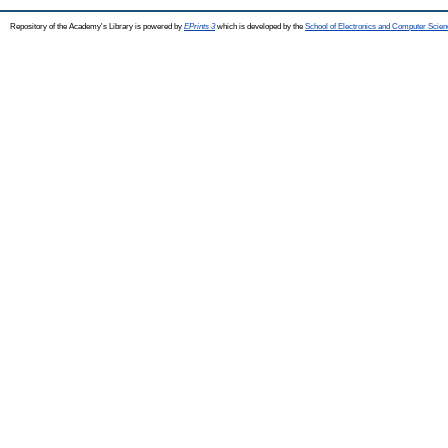
Repository of the Academy's Library is powered by
EPrints 3
which is developed by the
School of Electronics and Computer Scien