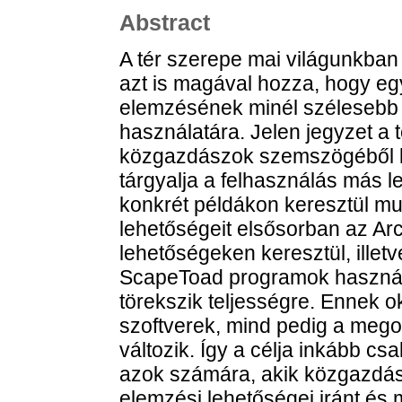
Abstract
A tér szerepe mai világunkban 
azt is magával hozza, hogy eg
elemzésének minél szélesebb e
használatára. Jelen jegyzet a 
közgazdászok szemszögéből k
tárgyalja a felhasználás más le
konkrét példákon keresztül mu
lehetőségeit elsősorban az ArcG
lehetőségeken keresztül, illet
ScapeToad programok használ
törekszik teljességre. Ennek o
szoftverek, mind pedig a mego
változik. Így a célja inkább c
azok számára, akik közgazdás
elemzési lehetőségei iránt és 