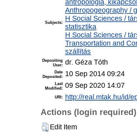
antropológia, kikapcs
Anthropogeography / g
H Social Sciences / tá
Subjects:
statisztika
H Social Sciences / 
Transportation and Co
szállítás
Depositing
dr. Géza Tóth
User:
Date
10 Sep 2014 09:24
Deposited:
Last
09 Sep 2020 14:07
Modified:
http://real.mtak.hu/id/e
URI:
Actions (login required)
Edit Item