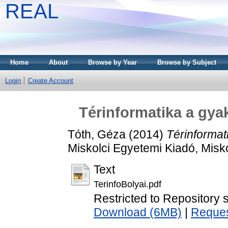
REAL
Home
About
Browse by Year
Browse by Subject
Login
Create Account
Térinformatika a gy
Tóth, Géza
(2014)
Térinforma
Miskolci Egyetemi Kiadó, Misko
Text
TerinfoBolyai.pdf
Restricted to Repository s
Download (6MB)
|
Reques