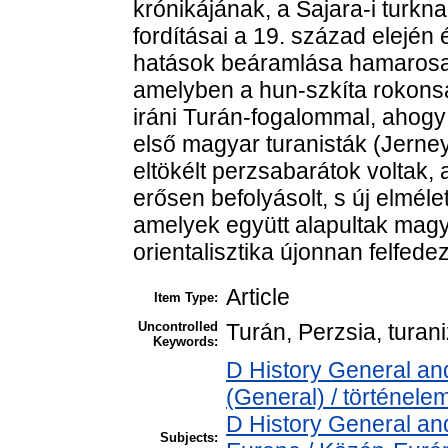
krónikájának, a Šajara-i turkn
fordításai a 19. század elején
hatások beáramlása hamarosan 
amelyben a hun-szkíta rokonsá
iráni Turán-fogalommal, ahogy 
első magyar turanisták (Jerney
eltökélt perzsabarátok voltak, 
erősen befolyásolt, s új elméle
amelyek együtt alapultak magy
orientalisztika újonnan felfedez
Article
Item Type:
Uncontrolled
Turán, Perzsia, turan
Keywords:
D History General and
(General) / történele
D History General an
Subjects: