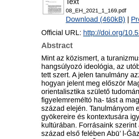
Text
08_EH_2021_1_169.pdf
Download (460kB)
|
Pr
Official URL:
http://doi.org/10
Abstract
Mint az közismert, a turanizmu
hangsúlyozó ideológia, az ut
tett szert. A jelen tanulmány az
hogyan jelent meg először Mag
orientalisztika születő tudomá
figyelemreméltó ha- tást a mag
század elején. Tanulmányom e
gyökereire és kontextusára igy
kultúrában. Forrásaink szerin
század első felében Abū’ l-Ḡā