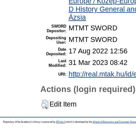
Europe / Közép-Euró
D History General and
Ázsia
SWORD
MTMT SWORD
Depositor:
Depositing
MTMT SWORD
User:
Date
17 Aug 2022 12:56
Deposited:
Last
31 Mar 2023 08:42
Modified:
http://real.mtak.hu/id
URI:
Actions (login required)
Edit Item
Repository of the Academy's Library is powered by
EPrints 3
which is developed by the
School of Electronics and Computer Scien