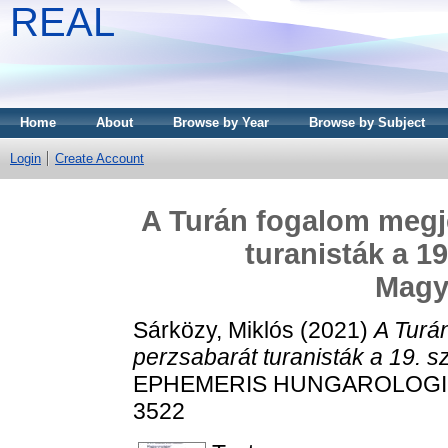
REAL
Home
About
Browse by Year
Browse by Subject
Login
Create Account
A Turán fogalom megje
turanisták a 1
Magy
Sárközy, Miklós
(2021)
A Turá
perzsabarát turanisták a 19. 
EPHEMERIS HUNGAROLOGICA, 
3522