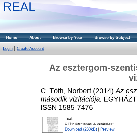
REAL
Home
About
Browse by Year
Browse by Subject
Login
Create Account
Az esztergom-szenti
vi
C. Tóth, Norbert
(2014)
Az esz
második vizitációja.
EGYHÁZTÖR
ISSN 1585-7476
Text
C Tóth Szentistváni 2. vizitáció.pdf
Download (230kB)
|
Preview