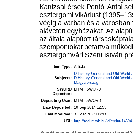
Kanizsai érsek Pontói Antal s
esztergomi vikáriust (1395–13
végig a várban és a városban f
alávetett egyházakat. Az alapít
az általa alapított társaskápta
szempontokat betartva működik
esztergomvári Szent István pré
Item Type:
Article
D History General and Old World / 
Subjects:
D History General and Old World 
Magyarország
SWORD
MTMT SWORD
Depositor:
Depositing User:
MTMT SWORD
Date Deposited:
10 Sep 2014 12:53
Last Modified:
31 Mar 2023 08:43
URI:
http://real.mtak.hu/id/eprint/14694