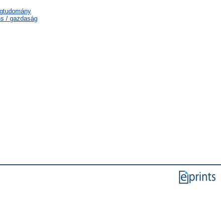
ágtudomány
ns / gazdaság