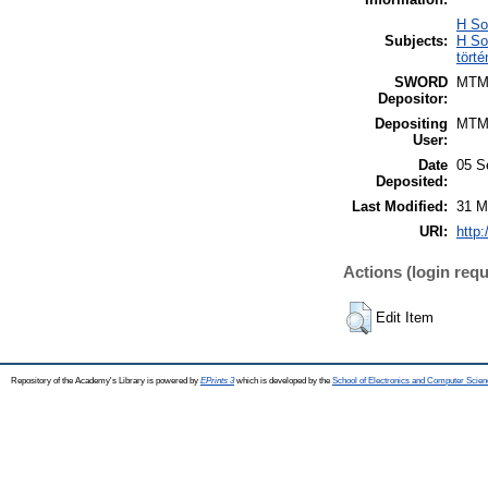
H So
Subjects:
H So
tört
SWORD
MTM
Depositor:
Depositing
MTM
User:
Date
05 S
Deposited:
Last Modified:
31 M
URI:
http:
Actions (login requ
Edit Item
Repository of the Academy's Library is powered by
EPrints 3
which is developed by the
School of Electronics and Computer Scien