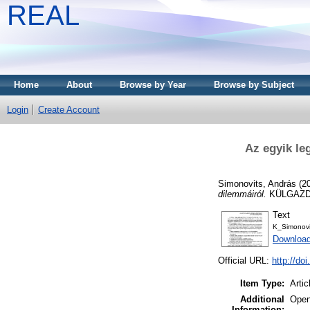
REAL
Home
About
Browse by Year
Browse by Subject
Login
Create Account
Az egyik le
Simonovits, András
(2
dilemmáiról.
KÜLGAZDAS
Text
K_Simonov
Download
Official URL:
http://do
Item Type:
Artic
Additional
Open
Information: