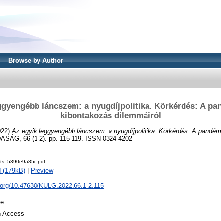
Browse by Author
ggyengébb láncszem: a nyugdíjpolitika. Körkérdés: A pa
kibontakozás dilemmáiról
022)
Az egyik leggyengébb láncszem: a nyugdíjpolitika. Körkérdés: A pandém
ÁG, 66 (1-2). pp. 115-119. ISSN 0324-4202
its_5390e9a85c.pdf
 (179kB)
|
Preview
i.org/10.47630/KULG.2022.66.1-2.115
le
 Access