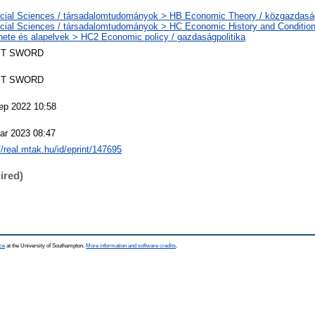
cial Sciences / társadalomtudományok > HB Economic Theory / közgazdas
cial Sciences / társadalomtudományok > HC Economic History and Conditio
énete és alapelvek > HC2 Economic policy / gazdaságpolitika
T SWORD
T SWORD
ep 2022 10:58
ar 2023 08:47
//real.mtak.hu/id/eprint/147695
ired)
ce
at the University of Southampton.
More information and software credits
.