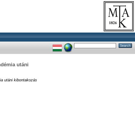
ndémia utáni
ia utáni kibontakozás