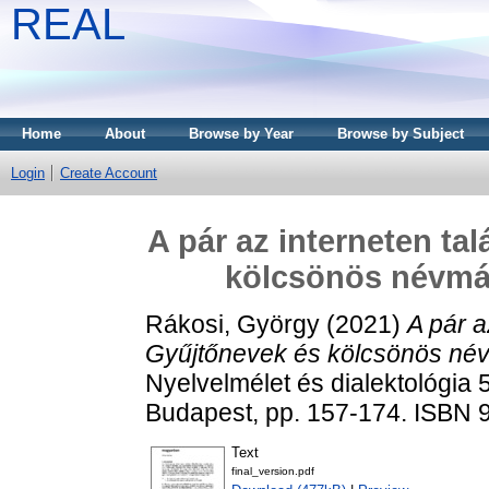
REAL
Home
About
Browse by Year
Browse by Subject
Login
Create Account
A pár az interneten ta
kölcsönös névmá
Rákosi, György
(2021)
A pár a
Gyűjtőnevek és kölcsönös né
Nyelvelmélet és dialektológia
Budapest, pp. 157-174. ISBN
Text
final_version.pdf