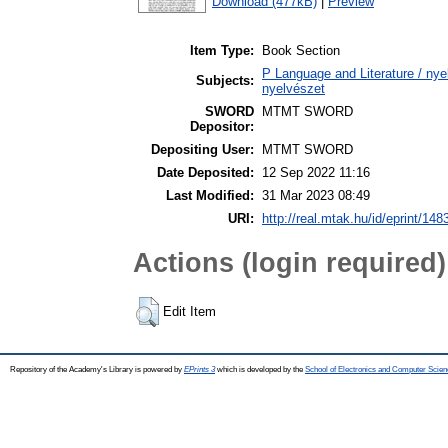
Download (477kB)
|
Preview
Item Type:
Book Section
P Language and Literature / nyel
Subjects:
nyelvészet
SWORD
MTMT SWORD
Depositor:
Depositing User:
MTMT SWORD
Date Deposited:
12 Sep 2022 11:16
Last Modified:
31 Mar 2023 08:49
URI:
http://real.mtak.hu/id/eprint/148
Actions (login required)
Edit Item
Repository of the Academy's Library is powered by
EPrints 3
which is developed by the
School of Electronics and Computer Scien