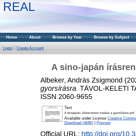
REAL
Home
About
Browse by Year
Browse by Subject
Login
Create Account
A sino-japán írásre
Albeker, András Zsigmond
(20
gyorsírásra.
TÁVOL-KELETI TA
ISSN 2060-9655
Text
A sinojapán írásrendszer hatása a gyorsírásra.pdf
Available under License
Creative Commo
Download (4MB)
|
Preview
Official URL:
http://doi.org/10