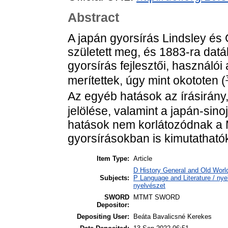
Abstract
A japán gyorsírás Lindsley é
született meg, és 1883-ra dat
gyorsírás fejlesztői, használói
merítettek, úgy mint okototen
Az egyéb hatások az írásirán
jelölése, valamint a japán-sin
hatások nem korlátozódnak a M
gyorsírásokban is kimutatható
Item Type:
Article
D History General and Old World
Subjects:
P Language and Literature / nyel
nyelvészet
SWORD
MTMT SWORD
Depositor:
Depositing User:
Beáta Bavalicsné Kerekes