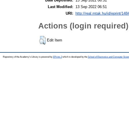
Date Deposited:
13 Sep 2022 06:51
Last Modified:
13 Sep 2022 06:51
URI:
http://real.mtak.hu/id/eprint/148
Actions (login required)
Edit Item
Repository of the Academy's Library is powered by
EPrints 3
which is developed by the
School of Electronics and Computer Scien