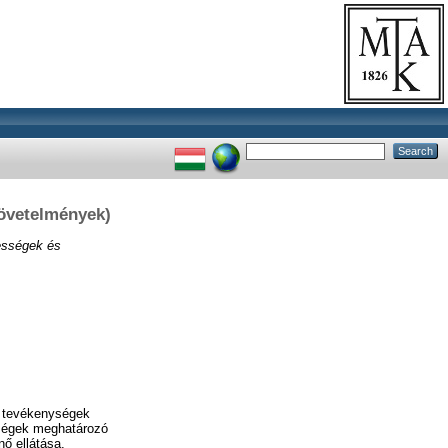
követelmények)
pességek és
ó tevékenységek
ységek meghatározó
ő ellátása.