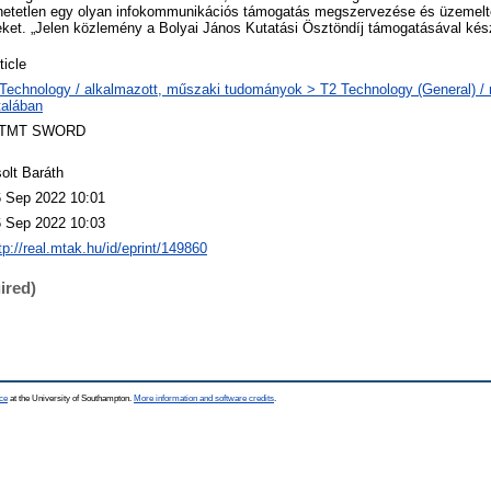
hetetlen egy olyan infokommunikációs támogatás megszervezése és üzemelt
eket. „Jelen közlemény a Bolyai János Kutatási Ösztöndíj támogatásával kész
ticle
Technology / alkalmazott, műszaki tudományok > T2 Technology (General) 
talában
TMT SWORD
olt Baráth
 Sep 2022 10:01
 Sep 2022 10:03
tp://real.mtak.hu/id/eprint/149860
ired)
ce
at the University of Southampton.
More information and software credits
.