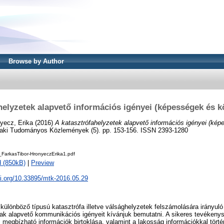
Browse by Author
helyzetek alapvető információs igényei (képességek és 
yecz, Erika
(2016)
A katasztrófahelyzetek alapvető információs igényei (ké
ki Tudományos Közlemények (5). pp. 153-156. ISSN 2393-1280
arkasTibor-HronyeczErika1.pdf
 (850kB)
|
Preview
oi.org/10.33895/mtk-2016.05.29
ülönböző típusú katasztrófa illetve válsághelyzetek felszámolására irányul
nak alapvető kommunikációs igényeit kívánjuk bemutatni. A sikeres tevéken
megbízható információk birtoklása, valamint a lakosság információkkal történ