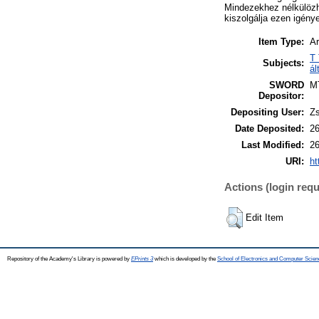
Mindezekhez nélkülöz
kiszolgálja ezen igény
Item Type:
Ar
T 
Subjects:
ál
SWORD
M
Depositor:
Depositing User:
Zs
Date Deposited:
26
Last Modified:
26
URI:
ht
Actions (login requ
Edit Item
Repository of the Academy's Library is powered by
EPrints 3
which is developed by the
School of Electronics and Computer Scien