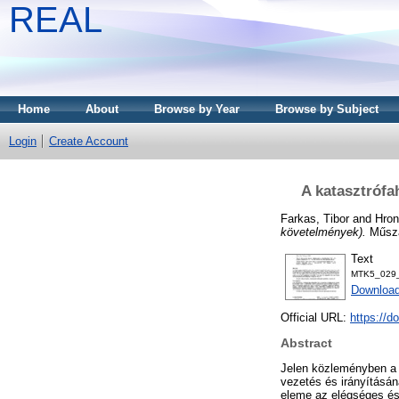
REAL
Home
About
Browse by Year
Browse by Subject
Login
Create Account
A katasztrófa
Farkas, Tibor
and
Hron
követelmények).
Műsza
Text
MTK5_029_F
Download
Official URL:
https://d
Abstract
Jelen közleményben a k
vezetés és irányításá
eleme az elégséges és 