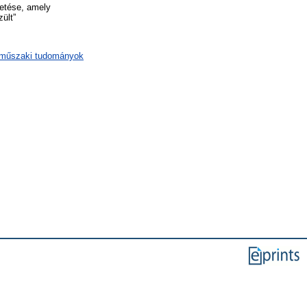
etése, amely
ült”
/ műszaki tudományok