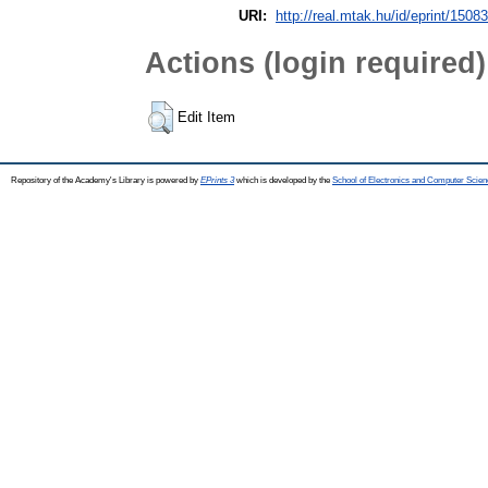
URI:
http://real.mtak.hu/id/eprint/1508
Actions (login required)
Edit Item
Repository of the Academy's Library is powered by
EPrints 3
which is developed by the
School of Electronics and Computer Scien