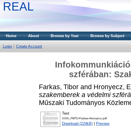
REAL
Home
About
Browse by Year
Browse by Subject
Login
Create Account
Infokommunkiáció
szférában: Sza
Farkas, Tibor
and
Hronyecz, E
szakemberek a védelmi szférá
Műszaki Tudományos Közlemén
Text
XXIII_FMTU-Farkas-Hronyecz.pdf
Download (224kB)
|
Preview