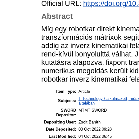
Official URL:
https://doi.org/1
Abstract
Míg egy robotkar direkt kinema
transzformációs mátrixok seg
addig az inverz kinematikai fe
rend-kívül bonyolulttá válhat.
kutatásra alapozva, fixpont tr
numerikus megoldás került ki
robotkar inverz kinematikai f
Item Type:
Article
T Technology / alkalmazott, műs
Subjects:
általában
SWORD
MTMT SWORD
Depositor:
Depositing User:
Zsolt Baráth
Date Deposited:
03 Oct 2022 09:28
Last Modified:
04 Oct 2022 06:45